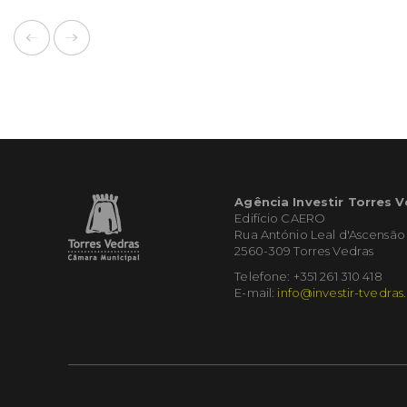
Agência Investir Torres 
Edifício CAERO
Rua António Leal d'Ascensão
2560-309 Torres Vedras
Telefone: +351 261 310 418
E-mail:
info@investir-tvedras