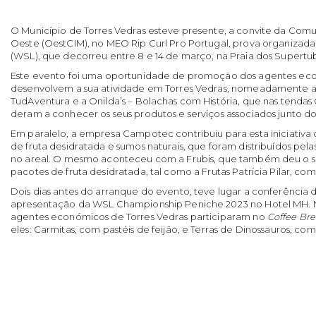
O Município de Torres Vedras esteve presente, a convite da Com
Oeste (OestCIM), no MEO Rip Curl Pro Portugal, prova organizad
(WSL), que decorreu entre 8 e 14 de março, na Praia dos Supert
Este evento foi uma oportunidade de promoção dos agentes ec
desenvolvem a sua atividade em Torres Vedras, nomeadamente a 
TudAventura e a Onilda’s – Bolachas com História, que nas tendas
deram a conhecer os seus produtos e serviços associados junto 
Em paralelo, a empresa Campotec contribuiu para esta iniciativa 
de fruta desidratada e sumos naturais, que foram distribuídos pe
no areal. O mesmo aconteceu com a Frubis, que também deu o 
pacotes de fruta desidratada, tal como a Frutas Patrícia Pilar, com
Dois dias antes do arranque do evento, teve lugar a conferência
apresentação da WSL Championship Peniche 2023 no Hotel MH. N
agentes económicos de Torres Vedras participaram no
Coffee Br
eles: Carmitas, com pastéis de feijão, e Terras de Dinossauros, com 