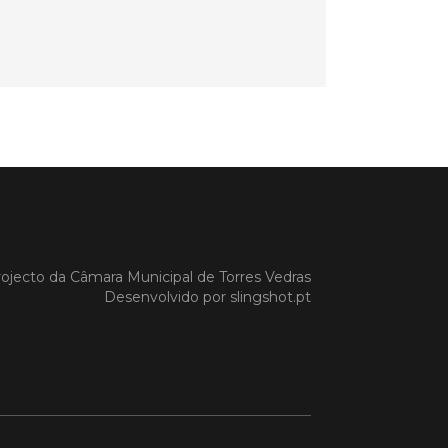
a Gazela foram homenageadas pelo
io de Torres Vedras, numa cerimónia
orreu no Auditório Caixa Agrícola de
Vedras, integrado na programação da
e S. Pedro 2026
 MAIS
do em 08/07/26
cípio estabeleceu
ojecto da
Câmara Municipal de Torres Vedras
orando de
Desenvolvido por
slingshot.pt
ndimento com agência
nvestimento de Oeiras
orando de entendimento entre o
io e a Oeiras Valley Investment
foi assinado na manhã de ontem, dia
lho, numa cerimónia realizada no
o do Convento da Graça.