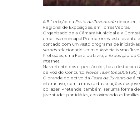
A 8.ª edição da
Festa da Juventude
 decorreu, 
Regional de Exposições, em Torres Vedras.
Organizado pela Câmara Municipal e a Comiss
empresa municipal Promotorres, este evento e
contado com um vasto programa de iniciativa

stands
relacionados com o Associativismo Juven
Profissões, uma Feira do Livro, a Exposição do
Internet.
Na vertente dos espectáculos, há a destacar o C
de Voz do Concurso 
Novos Talentos 2006
 (6/5)
O grande objectivo da 
Festa da Juventude
 é
interactivo, com a mostra das criações dos joven
do lazer. Pretende, também, ser uma forma de 
juventudes partidárias, aproximando as famíli