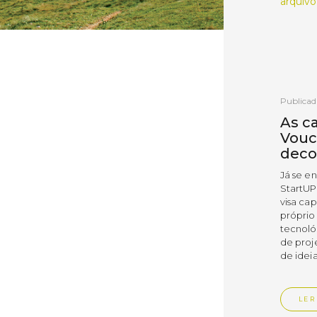
arquivo
Publicad
As c
Vouc
deco
Já se e
StartUP
visa cap
próprio
tecnoló
de proj
de ideia
LER