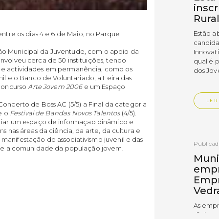
insc
Rura
Estão a
entre os dias 4 e 6 de Maio, no Parque
candida
ão Municipal da Juventude, com o apoio da
Innovat
nvolveu cerca de 50 instituições, tendo
qual é 
s e actividades em permanência, como os
dos Jov
il e o Banco de Voluntariado, a Feira das
 Concurso
Arte Jovem 2006
e um Espaço
LER
oncerto de Boss AC (5/5) a Final da categoria
 e o
Festival de Bandas Novos Talentos
 (4/5).
 criar um espaço de informação dinâmico e
s nas áreas da ciência, da arte, da cultura e
manifestação do associativismo juvenil e das
Publica
as e a comunidade da população jovem.
Muni
empr
Empr
Vedr
As empr
disting