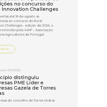
rições no concurso do
l Innovation Challenges
bertas até 16 de agosto as
turas ao concurso do Rural
ion Challenges - edição de 2026, o
promovido pela AJAP – Associação
ens Agricultores de Portugal.
 MAIS
do em 09/07/26
cípio distinguiu
esas PME Líder e
esas Gazela de Torres
as
esas do concelho de Torres Vedras
uidas com os estatutos PME Líder e