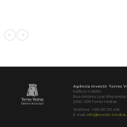
Agência Investir Torres 
Edifício CAERO
Rua António Leal d'Ascensão
2560-309 Torres Vedras
Telefone: +351 261 310 418
E-mail:
info@investir-tvedras