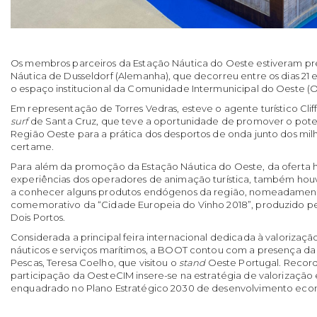
Os membros parceiros da Estação Náutica do Oeste estiveram pr
Náutica de Dusseldorf (Alemanha), que decorreu entre os dias 21 e
o espaço institucional da Comunidade Intermunicipal do Oeste (
Em representação de Torres Vedras, esteve o agente turístico Clif
surf
de Santa Cruz, que teve a oportunidade de promover o potenc
Região Oeste para a prática dos desportos de onda junto dos milh
certame.
Para além da promoção da Estação Náutica do Oeste, da oferta h
experiências dos operadores de animação turística, também hou
a conhecer alguns produtos endógenos da região, nomeadament
comemorativo da “Cidade Europeia do Vinho 2018”, produzido p
Dois Portos.
Considerada a principal feira internacional dedicada à valorizaçã
náuticos e serviços marítimos, a BOOT contou com a presença da 
Pescas, Teresa Coelho, que visitou o
stand
Oeste Portugal. Record
participação da OesteCIM insere-se na estratégia de valorização 
enquadrado no Plano Estratégico 2030 de desenvolvimento ec