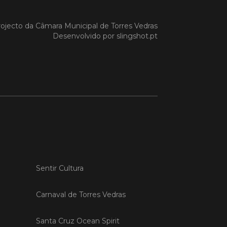
o em 27/03/26
ojecto da
Câmara Municipal de Torres Vedras
es Vedras acolhe sessão
Desenvolvido por
slingshot.pt
e recuperação de
as após intempérie no
e
Vedras recebeu, na manhã de hoje,
são de esclarecimento dedicada à
ação das vinhas e das infraestruturas
s pelos episódios de pluviosidade
 que atingiram a região Oeste. A
va foi promovida pela CAP –
tiva de Agricultores de Portugal,
poio da C
Sentir Cultura
 MAIS
Carnaval de Torres Vedras
Santa Cruz Ocean Spirit
o em 11/02/26