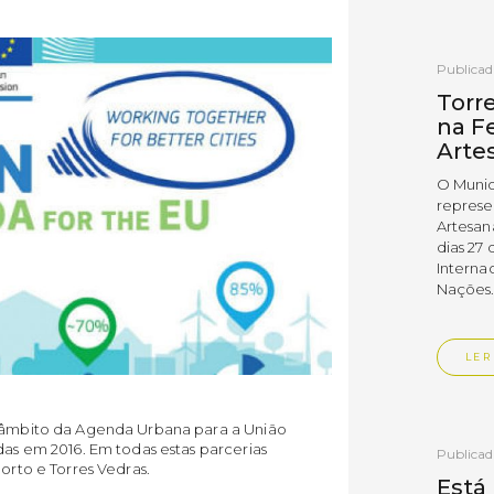
Publica
Torr
na Fe
Arte
O Munic
represe
Artesan
dias 27 
Interna
Nações
LER
o âmbito da Agenda Urbana para a União
das em 2016. Em todas estas parcerias
Publica
orto e Torres Vedras.
Está