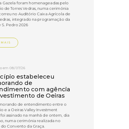
a Gazela foram homenageadas pelo
io de Torres Vedras, numa cerimónia
orreu no Auditório Caixa Agrícola de
Vedras, integrado na programação da
e S. Pedro 2026
 MAIS
do em 08/07/26
cípio estabeleceu
orando de
ndimento com agência
nvestimento de Oeiras
orando de entendimento entre o
io e a Oeiras Valley Investment
foi assinado na manhã de ontem, dia
lho, numa cerimónia realizada no
o do Convento da Graça.