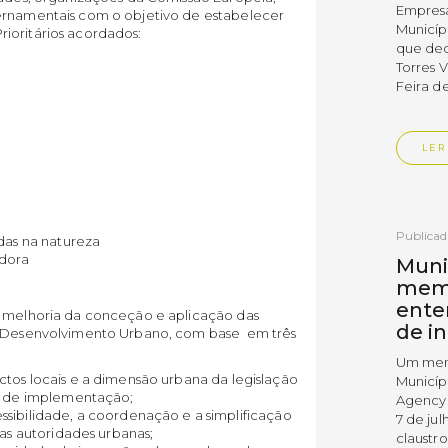
Empres
vernamentais com o objetivo de estabelecer
Municíp
ioritários acordados:
que dec
Torres 
Feira d
LER
Publica
das na natureza
adora
Muni
mem
ente
a melhoria da conceção e aplicação das
de i
ao Desenvolvimento Urbano, com base em três
Um mem
ctos locais e a dimensão urbana da legislação
Municíp
es de implementação;
Agency 
ssibilidade, a coordenação e a simplificação
7 de ju
 as autoridades urbanas;
claustr