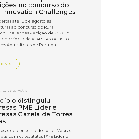
rições no concurso do
l Innovation Challenges
bertas até 16 de agosto as
turas ao concurso do Rural
ion Challenges - edição de 2026, o
promovido pela AJAP – Associação
ens Agricultores de Portugal.
 MAIS
do em 09/07/26
cípio distinguiu
esas PME Líder e
esas Gazela de Torres
as
esas do concelho de Torres Vedras
uidas com os estatutos PME Líder e