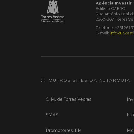
Agência Investir
Edifício CAERO
Rua António Leal d
2560-309 Torres Ve
Telefone: +351 261 3
E-mail:
info@investi
OUTROS SITES DA AUTARQUIA
C. M. de Torres Vedras
Inv
SMAS
E-n
Promotorres, EM
Mob