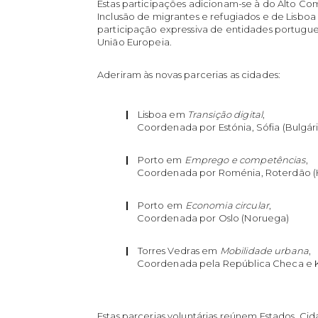
Estas participações adicionam-se à do Alto Com
Inclusão de migrantes e refugiados e de Lisbo
participação expressiva de entidades portugue
União Europeia.
Aderiram às novas parcerias as cidades:
|
Lisboa em
Transição digital
,
Coordenada por Estónia, Sófia (Bulgária
|
Porto em
Emprego e competências
,
Coordenada por Roménia, Roterdão (Ho
|
Porto
em
Economia circular
,
Coordenada por Oslo (Noruega)
|
Torres Vedras em
Mobilidade urbana
,
Coordenada pela República Checa e Ka
Estas parcerias voluntárias reúnem Estados, Ci