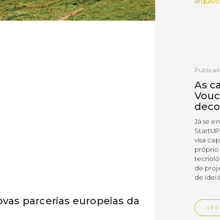
arquivo
Publicad
As c
Vouc
deco
Já se e
StartUP
visa cap
próprio
tecnoló
de proj
de ideia
ovas parcerias europeias da
LER