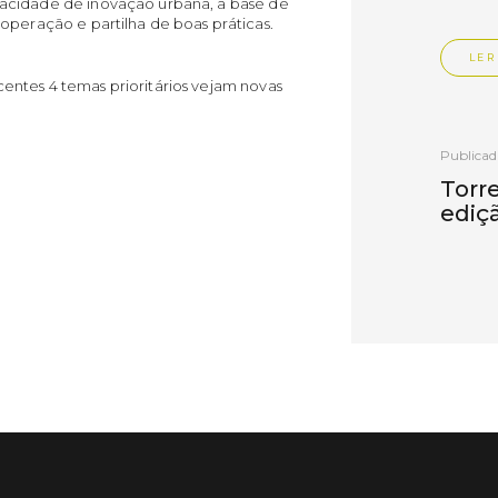
pacidade de inovação urbana, a base de
operação e partilha de boas práticas.
LER
entes 4 temas prioritários vejam novas
Publica
Torre
ediç
A Sema
Vedras r
reunin
empresa
iniciati
negócio
compet
LER