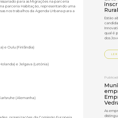
issariado para as Migrações na parceria
insc
a na parceria Habitação, representando uma
Rura
sas nos trabalhos da Agenda Urbana para a
Estão a
candida
Innovat
qual é 
dos Jov
) e Oulu (Finlândia)
LER
landa) e Jelgava (Letónia)
Publica
Muni
empr
Empr
rlsruhe (Alemanha)
Vedr
As empr
disting
dades, organizações da Comissão Europeia,