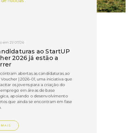
 de notícias .
o em 21/07/26
andidaturas ao StartUP
her 2026 já estão a
rrer
ncontram abertas as candidaturas ao
 Voucher | 2026-01, uma iniciativa que
acitar os jovens para a criação do
 emprego em áreas de base
gica, apoiando o desenvolvimento
etos que ainda se encontram em fase
.
 MAIS