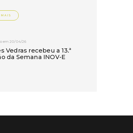
 MAIS
do em 20/04/26
s Vedras recebeu a 13.ª
ão da Semana INOV-E
na INOV-E – Empreender em Torres
egressou entre os dias 13 e 16 de abril,
do empreendedores, tecido
rial e especialistas num conjunto de
vas focadas na inovação, criação de
s e desenvolvimento de
ências empreendedoras.
 MAIS