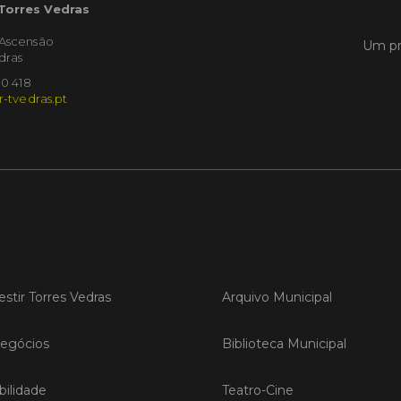
 Torres Vedras
Publicad
'Ascensão
Um pr
dras
Torr
sobr
10 418
vinh
r-tvedras.pt
Oest
Torres 
uma ses
recuper
afetada
extrema
iniciati
Coopera
com o a
estir Torres Vedras
Arquivo Municipal
LER
egócios
Biblioteca Municipal
ilidade
Teatro-Cine
Publicad