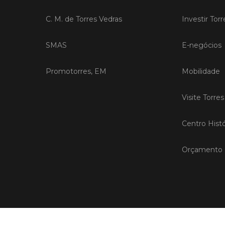
C. M. de Torres Vedras
Investir Tor
SMAS
E-negócios
Promotorres, EM
Mobilidade
Visite Torre
Centro Histó
Orçamento P