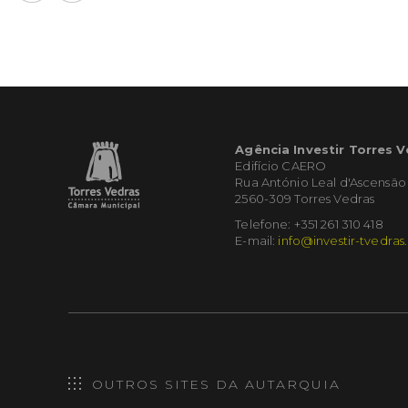
Agência Investir Torres 
Edifício CAERO
Rua António Leal d'Ascensão
2560-309 Torres Vedras
Telefone: +351 261 310 418
E-mail:
info@investir-tvedras
OUTROS SITES DA AUTARQUIA