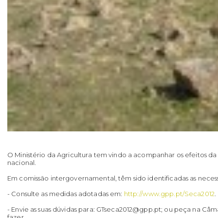
O Ministério da Agricultura tem vindo a acompanhar os efeitos da 
nacional.
Em comissão intergovernamental, têm sido identificadas as neces
- Consulte as medidas adotadas em:
http://www.gpp.pt/Seca2012
.
- Envie as suas dúvidas para: GTseca2012@gpp.pt; ou peça na Câm
fazer.