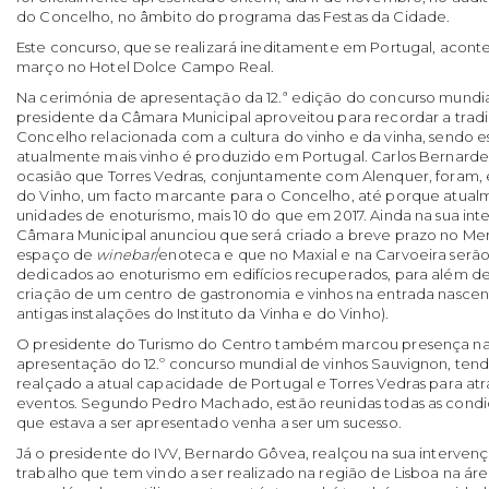
do Concelho, no âmbito do programa das Festas da Cidade.
Este concurso, que se realizará ineditamente em Portugal, acontec
março no Hotel Dolce Campo Real.
Na cerimónia de apresentação da 12.ª edição do concurso mundia
presidente da Câmara Municipal aproveitou para recordar a tradi
Concelho relacionada com a cultura do vinho e da vinha, sendo es
atualmente mais vinho é produzido em Portugal. Carlos Bernar
ocasião que Torres Vedras, conjuntamente com Alenquer, foram,
do Vinho, um facto marcante para o Concelho, até porque atual
unidades de enoturismo, mais 10 do que em 2017. Ainda na sua int
Câmara Municipal anunciou que será criado a breve prazo no Me
espaço de
winebar
/enoteca e que no Maxial e na Carvoeira serã
dedicados ao enoturismo em edifícios recuperados, para além de 
criação de um centro de gastronomia e vinhos na entrada nascent
antigas instalações do Instituto da Vinha e do Vinho).
O presidente do Turismo do Centro também marcou presença na
apresentação do 12.º concurso mundial de vinhos Sauvignon, tend
realçado a atual capacidade de Portugal e Torres Vedras para atr
eventos. Segundo Pedro Machado, estão reunidas todas as condi
que estava a ser apresentado venha a ser um sucesso.
Já o presidente do IVV, Bernardo Gôvea, realçou na sua intervenç
trabalho que tem vindo a ser realizado na região de Lisboa na área