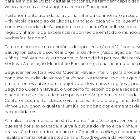
para além de se utilizar castas autóctones, há também capacidad
vinhos com castas estrangeiras, como o Sauvignon.
Posteriormente usou da palavra, na referida cerimónia, o presid
Vitivinícola da Região de Lisboa), Francisco Toscano Rico, que afi
concurso mundial de Sauvignon se realizar no Concelho se deve 
região vinhateira de excelência reconhecida em todo o mundo, 
Vedras faz, faz bem”.
Também presente na cerimónia de apresentação do 12.º concurso
Sauvignon esteve o secretário-geral da AMPV (Associação de Mun
Vinho), José Arruda, que recordou o facto de há poucos dias ter s
Vedras a Associação Mundial de Enoturismo, a qual ficará sediada
Seguidamente, foi a vez de Quentin Havaux intervir, para proce
concurso mundial de vinhos Sauvignon. Na mesma, explicou que 
em diferentes países com o objetivo de levar novas regiões a pr
Segundo Quentin Havaux, o Concelho foi escolhido para receber
dinamismo e ao facto de na respetiva região poder ser cultivada 
Conferências, masterclasses e visitas constituirão o programa do 
vinhos Sauvignon, o qual terá um júri composto por elementos de 
nacionalidades.
A finalizar a cerimónia o artista torriense Nuno Vasa apresentou o
que será por si executada, alusiva à cultura do vinho e da vinha, 
realização do referido concurso no Concelho.
Lollipop
é o nome de
instalada numa rotunda situada na EM555 (freguesia da Ventosa).