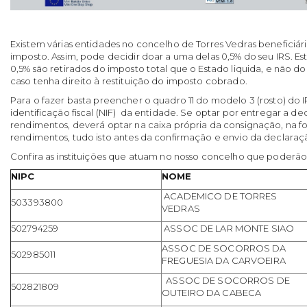
Existem várias entidades no concelho de Torres Vedras beneficiá
imposto. Assim, pode decidir doar a uma delas 0,5% do seu IRS. Es
0,5% são retirados do imposto total que o Estado liquida, e não do
caso tenha direito à restituição do imposto cobrado.
Para o fazer basta preencher o quadro 11 do modelo 3 (rosto) d
identificação fiscal (NIF) da entidade. Se optar por entregar a 
rendimentos, deverá optar na caixa própria da consignação, na f
rendimentos, tudo isto antes da confirmação e envio da declaraç
Confira as instituições que atuam no nosso concelho que poderão
NIPC
NOME
ACADEMICO DE TORRES
503393800
VEDRAS
502794259
ASSOC DE LAR MONTE SIAO
ASSOC DE SOCORROS DA
502985011
FREGUESIA DA CARVOEIRA
ASSOC DE SOCORROS DE
502821809
OUTEIRO DA CABECA