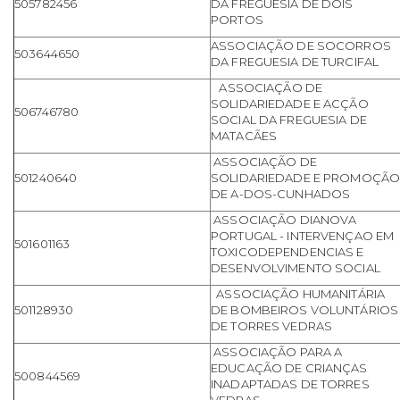
505782456
DA FREGUESIA DE DOIS
PORTOS
ASSOCIAÇÃO DE SOCORROS
503644650
DA FREGUESIA DE TURCIFAL
ASSOCIAÇÃO DE
SOLIDARIEDADE E ACÇÃO
506746780
SOCIAL DA FREGUESIA DE
MATACÃES
ASSOCIAÇÃO DE
501240640
SOLIDARIEDADE E PROMOÇÃ
DE A-DOS-CUNHADOS
ASSOCIAÇÃO DIANOVA
PORTUGAL - INTERVENÇAO EM
501601163
TOXICODEPENDENCIAS E
DESENVOLVIMENTO SOCIAL
ASSOCIAÇÃO HUMANITÁRIA
501128930
DE BOMBEIROS VOLUNTÁRIOS
DE TORRES VEDRAS
ASSOCIAÇÃO PARA A
EDUCAÇÃO DE CRIANÇAS
500844569
INADAPTADAS DE TORRES
VEDRAS