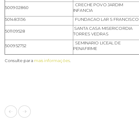
CRECHE POVO JARDIM
500902860
INFANCIA
501483136
FUNDACAO LAR S FRANCISCO
SANTA CASA MISERICORDIA
501109528
TORRES VEDRAS
SEMINARIO LICEAL DE
500952752
PENAFIRME
Consulte para
mais informações
.