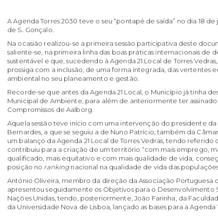
A Agenda Torres 2030 teve o seu “pontapé de saída” no dia 18 de j
de S. Gonçalo.
Na ocasião realizou-se a primeira sessão participativa deste docu
saliente-se, na primeira linha das boas práticas internacionais de
sustentável e que, sucedendo à Agenda 21 Local de Torres Vedras,
prossiga com a inclusão, de uma forma integrada, das vertentes e
ambiental no seu planeamento e gestão.
Recorde-se que antes da Agenda 21 Local, o Município já tinha de
Municipal de Ambiente, para além de anteriormente ter assinado 
Compromissos de Aalborg.
Aquela sessão teve início com uma intervenção do presidente da
Bernardes, a que se seguiu a de Nuno Patrício, também da Câmar
um balanço da Agenda 21 Local de Torres Vedras, tendo referid
contribuiu para a criação de um território “com mais emprego, ma
qualificado, mais equitativo e com mais qualidade de vida, cons
posição no
ranking
nacional na qualidade de vida das populaçõe
António Oliveira, membro da direção da Associação Portuguesa d
apresentou seguidamente os Objetivos para o Desenvolvimento 
Nações Unidas, tendo, posteriormente, João Farinha, da Faculdad
da Universidade Nova de Lisboa, lançado as bases para a Agenda 