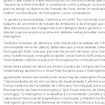
graus, o que implica a descarbonização. Acrescentou ainda que o
“assumir-se a nível mundial” e constitui-se como a solução econ
para se atingir os objetivos do Tratado de Paris, sendo os município
ordem” na introdução do hidrogénio como combustível.
“A aposta na Neutralidade Carbónica em 2050” foi o tema da co
(adjunto do secretário de estado do Ambiente e da Energia) que
descarbonização dos transportes é um desígnio deste governo”,
estado a apoiar projetos na área em debate nestas jornadas com
hidrogénio.
Também na sessão de abertura, Júlia Seixas (da Faculdade de Ciê
Universidade Nova de Lisboa), defendeu que a neutralidade carb
Portugal até 2050, mas que para tal não se tem de fazer uma “tra
uma “transformação energética rápida” nos próximos 10/15 anos, 
neutralidade carbónica passa em Portugal pelos combustíveis ma
Ainda nesta sessão de abertura, Pedro Guedes de Campos (da Fuel
Undertaking) apresentou o
Road Map
Europeu para o Hidrogénio
Igualmente dentro da temática do
Road Map
do Hidrogénio fora
“Oportunidades do H2 em cenários de Neutralidade Carbónica em 
Fortes, também da Faculdade de Ciências e Tecnologias), bem 
Planeamento do Sistema Energético” (por Paulo Martins, da Dire
Geologia), “O Hidrogénio e os desafios à Comunidade Científica”
Laboratório Nacional de Engenharia e Geologia), a Plataforma Te
Hidrogénio (por Ricardo Barbosa, do Instituto de Ciência e Inov