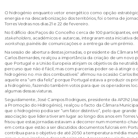
O hidrogénio enquanto vetor energético como opção estratégica
energia e na descarbonização dos territórios, foi o tema de jor
Torres Vedras nos dias 21 e 22 de fevereiro.
No Edifício dos Paços do Concelho cerca de 100 participantes, ent
stakeholders
, académicos e autarcas, integraram esta iniciativa
workshop
, painéis de comunicações e a entrega de um prémio.
Na sessão de abertura destas jornadas, o presidente da Câmara Mu
Carlos Bernardes, realçou a importância da criação de um novo
que Portugal e a União Europeia atinjam os objetivos da neutrali
percurso que não é fácil, mas com parcerias poder-se-á atingir o o
hidrogénio no
mix
dos combustíveis” afirmou na ocasião Carlos B
aquele era “um dia feliz” porque Portugal estava a produzir os pr
a hidrogénio, fazendo também votos para que os operadores loca
algumas dessas viaturas.
Seguidamente, José Campos Rodrigues, presidente da AP2h2 (As
a Promoção do Hidrogénio), realçou o facto da Câmara Municipa
que o hidrogénio podia ser “um fator distintivo”, pelo que grande p
associação que lidera tiveram lugar ao longo dos anos em Torres
frisou que estas jornadas estavam a decorrer num momento-chav
em conta que estão a ser discutidos documentos fulcrais em Portu
contribua para o objetivo de até 2050 a temperatura média mundi