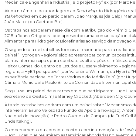
Mecânica e Engenharia Industrial) e o projeto Hyflex (por Marc 
Ainda no âmbito da abordagem ao
Road Map
do Hidrogénio reali
stakeholders
em que participaram João Marques (da Galp), Manuel
João Matos (da Caetano Bus).
Os trabalhos acabaram nesse dia com a atribuição do Prémio Cie
2018 a Joana Ortigueira que apresentou uma comunicação intitu
Alimentar para Hidrogénio: Biorefinarias ao serviço da Inovação A
O segundo dia de trabalhos foi mais direcionado para a realidade
painel “Hydrogen Regions” sido apresentadas comunicações intitu
planos intermunicipais para combate às alterações climáticas: des
Heitor Gomes, do Centro de Estudos e Desenvolvimento Regiona
regions, a HyER perspetive” (por Valentine Willmann, da Hyer) e 
experiência nacional de Torres Vedras e do Médio Tejo” (por Hug
Câmara Municipal e Paulo Brito da Comunidade Intermunicipal do
Seguiu-se um painel de autarcas em que participaram Hugo Lucas,
secretário da OesteCim) e Barney Crockett (Aberdeen City Counci
À tarde os trabalhos abriram com um painel sobre “Mecanismos 
intervieram Bruno Veloso (do Fundo de Apoio à Inovação), Antón
Nacional de Inovação) e Pedro Guedes de Campos (da Fuel Cell 
Undertaking).
O encerramento das jornadas contou com intervenções de José
Hugo Lucas, que resumiram as temáticas abordadas no evento e as