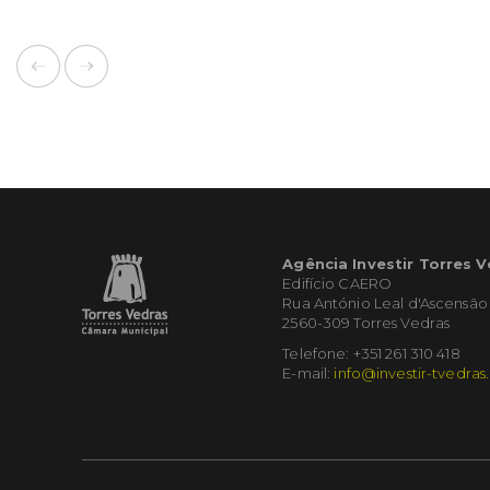
Agência Investir Torres 
Edifício CAERO
Rua António Leal d'Ascensão
2560-309 Torres Vedras
Telefone: +351 261 310 418
E-mail:
info@investir-tvedras