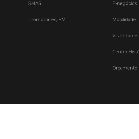
SMAS
E-negócios
Promotorres, EM
Mobilidade
Visite Torre
Centro Histó
Orçamento P