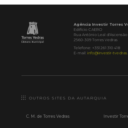
Agência Investir Torres 
Edifício CAERO
Rua António Leal d'Ascensão
2560-309 Torres Vedras
Telefone: +351 261 310 418
E-mail:
info@investir-tvedras
OUTROS SITES DA AUTARQUIA
C. M. de Torres Vedras
Investir Tor