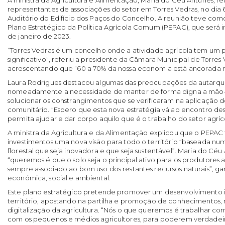
A ministra da Agricultura e Alimentação, Maria do Céu Antunes, re
representantes de associações do setor em Torres Vedras, no dia
Auditório do Edifício dos Paços do Concelho. A reunião teve com
Plano Estratégico da Política Agrícola Comum (PEPAC), que será 
de janeiro de 2023.
“Torres Vedras é um concelho onde a atividade agrícola tem um
significativo”, referiu a presidente da Câmara Municipal de Torres
acrescentando que “60 a 70% da nossa economia está ancorada no
Laura Rodrigues destacou algumas das preocupações da autarqui
nomeadamente a necessidade de manter de forma digna a mão-
solucionar os constrangimentos que se verificaram na aplicação 
comunitário. “Espero que esta nova estratégia vá ao encontro de
permita ajudar e dar corpo aquilo que é o trabalho do setor agrícol
A ministra da Agricultura e da Alimentação explicou que o PEPAC t
investimentos uma nova visão para todo o território “baseada nu
florestal que seja inovadora e que seja sustentável”. Maria do C
“queremos é que o solo seja o principal ativo para os produtores ag
sempre associado ao bom uso dos restantes recursos naturais”, ga
económica, social e ambiental.
Este plano estratégico pretende promover um desenvolvimento i
território, apostando na partilha e promoção de conhecimentos, 
digitalização da agricultura. “Nós o que queremos é trabalhar
com os pequenos e médios agricultores, para poderem verdadeir