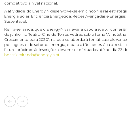
competitivo a nível nacional.
A atividade do EnergyIN desenvolve-se em cinco fileiras estratégi
Energia Solar, Eficiência Energética, Redes Avançadas e Energias
Sustentável.
Refira-se, ainda, que o EnergyIN vai levar a cabo a sua 3.ª conferên
de junho, no Teatro-Cine de Torres Vedras, sob o tema "A Indústria
Crescimento para 2020", na qual se abordará temáticas relevante
portuguesas do setor da energia, e para a tão necessária aposta 
futuro próximo. As inscrições devem ser efetuadas até ao dia 23 d
beatriz.miranda@energyin.pt
.