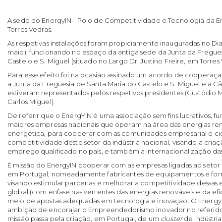
A sede do EnergyIN - Polo de Competitividade e Tecnologia da En
Torres Vedras.
As respetivas instalações foram propiciamente inauguradas no Dia
maio), funcionando no espaço da antiga sede da Junta da Fregue
Castelo e S. Miguel (situado no Largo Dr. Justino Freire, em Torres 
Para esse efeito foi na ocasião assinado um acordo de cooperaç
a Junta da Freguesia de Santa Maria do Castelo e S. Miguel e a C
estiveram representados pelos respetivos presidentes (Custódio M
Carlos Miguel).
De referir que o EnergYIN é uma associação sem fins lucrativos, 
maiores empresas nacionais que operam na área das energias ren
energética, para cooperar com as comunidades empresarial e cie
competitividade deste setor da indústria nacional, visando a cria
emprego qualificado no país, e também a internacionalização da
É missão do EnergyIN cooperar com as empresas ligadas ao setor
em Portugal, nomeadamente fabricantes de equipamentos e forn
visando estimular parcerias e melhorar a competitividade dessa
global (com enfase nas vertentes das energias renováveis e da efi
meio de apostas adequadas em tecnologia e inovação. O Energy
ambição de encorajar o Empreendedorismo inovador no referido s
missão passa pela criação, em Portugal, de um
cluster
de indústria