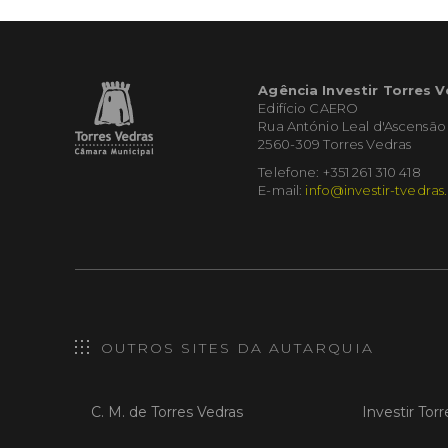
Agência Investir Torres 
Edifício CAERO
Rua António Leal d'Ascensão
2560-309 Torres Vedras
Telefone: +351 261 310 418
E-mail:
info@investir-tvedras
OUTROS SITES DA AUTARQUIA
C. M. de Torres Vedras
Investir Tor