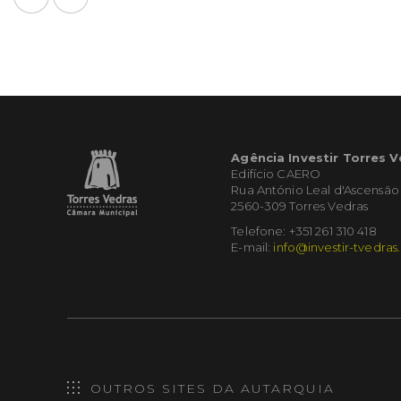
Agência Investir Torres 
Edifício CAERO
Rua António Leal d'Ascensão
2560-309 Torres Vedras
Telefone: +351 261 310 418
E-mail:
info@investir-tvedras
OUTROS SITES DA AUTARQUIA