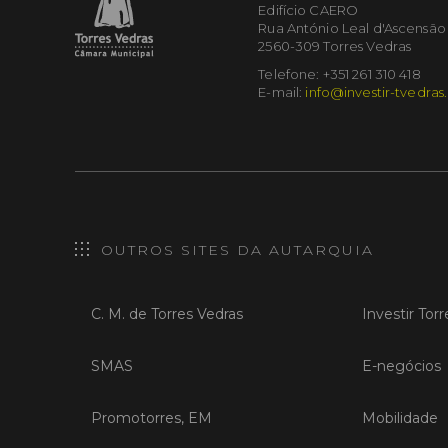
Edifício CAERO
Rua António Leal d'Ascensão
2560-309 Torres Vedras
Telefone: +351 261 310 418
E-mail:
info@investir-tvedras
OUTROS SITES DA AUTARQUIA
C. M. de Torres Vedras
Investir Tor
SMAS
E-negócios
Promotorres, EM
Mobilidade