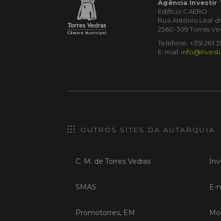
Agência Investir
Edifício CAERO
Rua António Leal d
2560-309 Torres Ve
Telefone: +351 261 3
E-mail:
info@investi
OUTROS SITES DA AUTARQUIA
C. M. de Torres Vedras
Inv
SMAS
E-n
Promotorres, EM
Mob