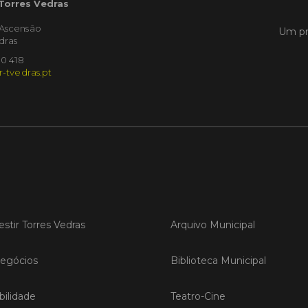
 Torres Vedras
'Ascensão
Um pr
LER
dras
10 418
r-tvedras.pt
Publica
Torre
ediç
A Sema
Vedras r
reunin
empresa
iniciati
negócio
estir Torres Vedras
Arquivo Municipal
compet
egócios
Biblioteca Municipal
LER
ilidade
Teatro-Cine