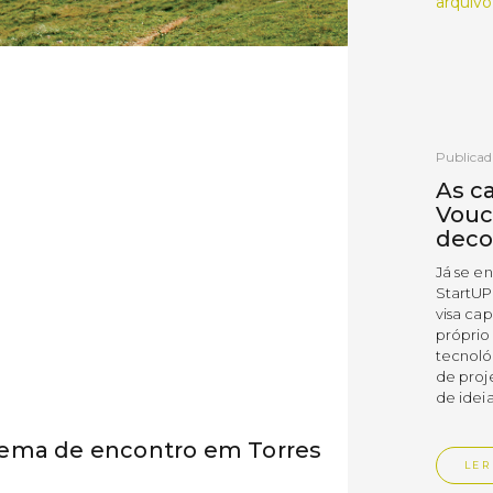
arquivo
Publicad
As c
Vouc
deco
Já se e
StartUP
visa cap
próprio
tecnoló
de proj
de ideia
tema de encontro em Torres
LER