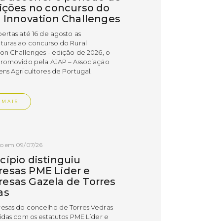
rições no concurso do
l Innovation Challenges
bertas até 16 de agosto as
turas ao concurso do Rural
ion Challenges - edição de 2026, o
promovido pela AJAP – Associação
ens Agricultores de Portugal.
 MAIS
do em 09/07/26
cípio distinguiu
esas PME Líder e
esas Gazela de Torres
as
esas do concelho de Torres Vedras
uidas com os estatutos PME Líder e