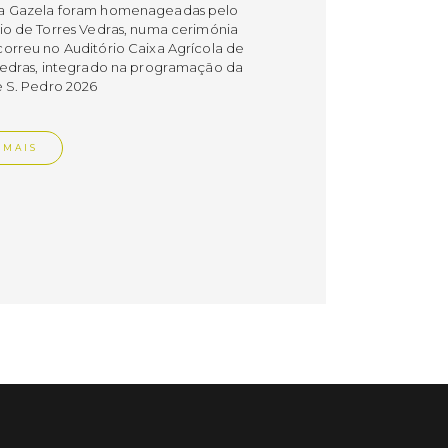
a Gazela foram homenageadas pelo
io de Torres Vedras, numa cerimónia
orreu no Auditório Caixa Agrícola de
Vedras, integrado na programação da
e S. Pedro 2026
 MAIS
do em 08/07/26
cípio estabeleceu
orando de
ndimento com agência
nvestimento de Oeiras
orando de entendimento entre o
io e a Oeiras Valley Investment
foi assinado na manhã de ontem, dia
lho, numa cerimónia realizada no
o do Convento da Graça.