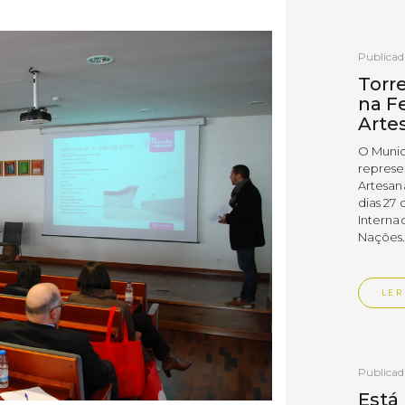
Publica
Torr
na Fe
Arte
O Munic
represe
Artesan
dias 27 
Interna
Nações
LER
Publica
Está