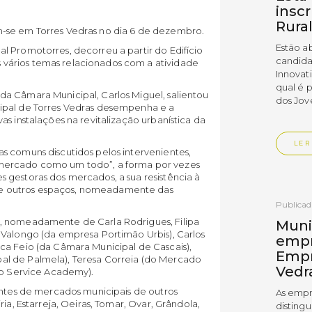
insc
Rura
-se em Torres Vedras no dia 6 de dezembro.
Estão a
l Promotorres, decorreu a partir do Edifício
candida
vários temas relacionados com a atividade
Innovat
qual é 
a Câmara Municipal, Carlos Miguel, salientou
dos Jov
ipal de Torres Vedras desempenha e a
s instalações na revitalização urbanística da
LER
s comuns discutidos pelos intervenientes,
mercado como um todo”, a forma por vezes
 gestoras dos mercados, a sua resistência à
e outros espaços, nomeadamente das
Publica
, nomeadamente de Carla Rodrigues, Filipa
Muni
 Valongo (da empresa Portimão Urbis), Carlos
empr
ca Feio (da Câmara Municipal de Cascais),
Empr
l de Palmela), Teresa Correia (do Mercado
Vedr
op Service Academy).
antes de mercados municipais de outros
As empr
ia, Estarreja, Oeiras, Tomar, Ovar, Grândola,
disting