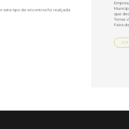
Empres
Municíp
r este tipo de encontros foi realçada
que dec
Torres 
Feira d
LER
Publica
Muni
mem
ente
de i
Um mem
Municíp
Agency 
7 de ju
claustr