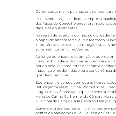
Os mercados municipais nacionais encontraram
Este evento, organizado pela empresa municipa
dos Paços do Concelho onde foram abordados 
daqueles equipamentos.
Na sessão de abertura do mesmo o presidente d
o papel de âncora social que o Mercado Munic
importância que teve a construção das suas nova
zona histórica de Torres Vedras.
Ao longo do encontro foram vários os problema
como a dificuldade dos operadores “verem o 
pouco positiva como estes encaram a entidades
mudança e modernidade ou a concorrência d
grandes superfícies.
Este encontro contou com outras intervenções
Batista (empresa municipal Promotorres), João
Fragoso (da Câmara Municipal de Aveiro), Móni
Maria do Carmo Guilherme (da Câmara Municipa
Municipal de Faro) e Carla Carvalho Dias (da T
Estiveram presentes nesta iniciativa represent
pontos do país como Loulé, Figueira da Foz, Leir