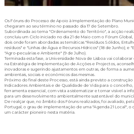
Os Fóruns do Processo de Apoio à Implementação do Plano Muni
chegaram ao seu término no passado dia 17 de Setembro.
Subordinada ao tema "Ordenamento do Território", a acção real
concluiu um Ciclo iniciado no dia 21 de Maio com o Fórum Global,
dois onde foram abordadas as temáticas "Resíduos Sólidos, Entulh
resíduos" e "Linhas de Água e Recursos Hídricos" (18 de Junho); e
"Agro-pecuárias e Ambiente" (9 de Julho).
Terminada esta fase, a Universidade Nova de Lisboa vai colabora
na Estratégia de Implementação de Acções e Projectos, aconselha
inovadoras e sugerindo ajustamentos em outras, de forma a aumen
ambientais, sociais e económicos das mesmas.
Próximo do final deste Processo, está ainda previsto a construçã
Indicadores Ambientais e de Qualidade de Vida para o concelho,
ferramenta essencial, com vista a sistematizar e tornar visível a i
para um desenvolvimento ambientalmente sustentável do municí
De realçar que, no âmbito dos Fóruns realizados, foi avaliado, pel
Portugal, o grau de implementação de uma "Agenda 21 Local", o q
um carácter pioneiro nesta matéria.