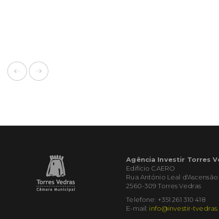
Agência Investir Torres 
Edifício CAERO
Rua António Leal d'Ascensão
2560-309 Torres Vedras
Telefone: +351 261 310 418
E-mail:
info@investir-tvedras