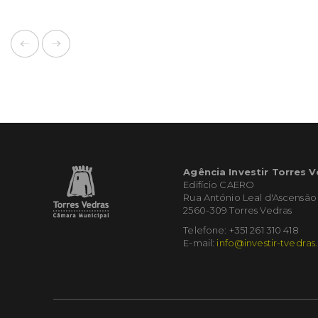
Agência Investir Torres 
Edifício CAERO
Rua António Leal d'Ascensão
2560-309 Torres Vedras
Telefone: +351 261 310 418
E-mail:
info@investir-tvedras