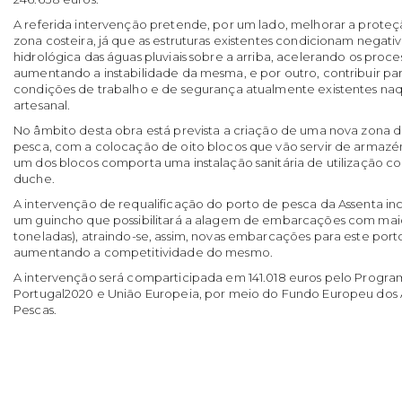
A referida intervenção pretende, por um lado, melhorar a proteç
zona costeira, já que as estruturas existentes condicionam negat
hidrológica das águas pluviais sobre a arriba, acelerando os proce
aumentando a instabilidade da mesma, e por outro, contribuir pa
condições de trabalho e de segurança atualmente existentes na
artesanal.
No âmbito desta obra está prevista a criação de uma nova zona d
pesca, com a colocação de oito blocos que vão servir de armazé
um dos blocos comporta uma instalação sanitária de utilização c
duche.
A intervenção de requalificação do porto de pesca da Assenta incl
um guincho que possibilitará a alagem de embarcações com maio
toneladas), atraindo-se, assim, novas embarcações para este po
aumentando a competitividade do mesmo.
A intervenção será comparticipada em 141.018 euros pelo Progr
Portugal2020 e União Europeia, por meio do Fundo Europeu dos A
Pescas.