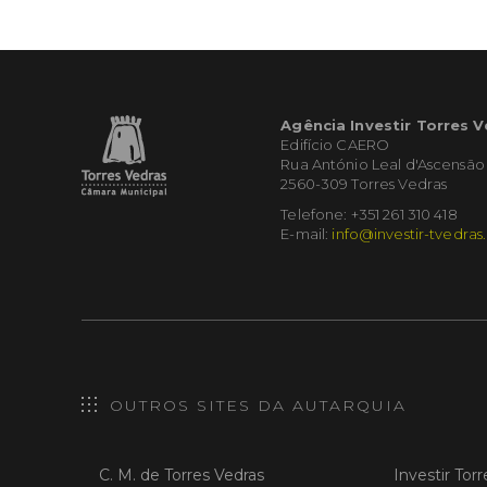
Agência Investir Torres 
Edifício CAERO
Rua António Leal d'Ascensão
2560-309 Torres Vedras
Telefone: +351 261 310 418
E-mail:
info@investir-tvedras
OUTROS SITES DA AUTARQUIA
C. M. de Torres Vedras
Investir Tor