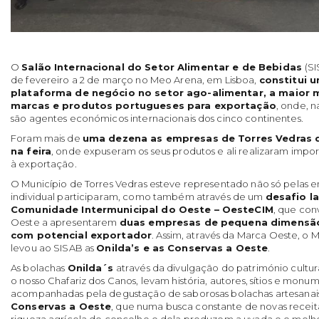
O
Salão Internacional do Setor Alimentar e de Bebidas
(S
de fevereiro a 2 de março no Meo Arena, em Lisboa,
constitui 
plataforma de negócio no setor ago-alimentar, a maior 
marcas e produtos portugueses para exportação
, onde, n
são agentes económicos internacionais dos cinco continentes.
Foram mais de
uma dezena as empresas de Torres Vedras
na feira
, onde expuseram os seus produtos e ali realizaram impo
à exportação.
O Município de Torres Vedras esteve representado não só pelas e
individual participaram, como também através de um
desafio l
Comunidade Intermunicipal do Oeste – OesteCIM
, que con
Oeste a apresentarem
duas empresas de pequena dimensão
com potencial exportador
. Assim, através da Marca Oeste, o 
levou ao SISAB as
Onilda’s e as Conservas a Oeste
.
As bolachas
Onilda´s
através da divulgação do património cultura
o nosso Chafariz dos Canos, levam história, autores, sítios e monu
acompanhadas pela degustação de saborosas bolachas artesanais.
Conservas a Oeste
, que numa busca constante de novas receit
riqueza agrícola do concelho e dela produzem a uvada e o mol