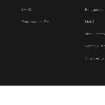
SMAS
E-negócios
Promotorres, EM
Mobilidade
Visite Torre
Centro Histó
Orçamento P