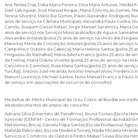
Ana Teresa Dias, Dália Maria Pereira, Dina Maria Antunes, Helder Fe
José Luis Aguiar, José Manuel Roque, Maria Conceição Gomes, Ma
Teresa Silvestre, Mário Rui Gomes, Paulo Alexandre Rodrigues, Ru
anos de serviço na Câmara Municipal), Alexandra Paula Cunha, A
Camilo, Joaquim Daniel Rafael, Jorge Manuel Seramota, Maria Ge
anos de serviço nos Serviços Municipalizados de Água e Saneame
Alexandre Antunes (pelos 25 anos de serviço na União das Fregue
Maceira), Maria da Conceição Antunes (pelos 25 anos de serviço n
Campelos e Outeiro da Cabeça), Maria Helena Santos (pelos 25 an
Freguesia do Ramalhal), Maria Julieta Franco (pelos 25 anos de se
da Freiria), Maria Odete Vicente (pelos 25 anos de serviço na Uni
Carvoeira e Carmões), Rosa Maria Santos [pelos 25 anos de serviç
Turcifa]), António José Miranda, António Manuel Alves, Frederico A
Manuel Lourenço, Michael Santos, Nuno Manuel Franco e Paulo Jo
de serviço em associações de socorros do concelho).
Medalhas de Mérito Municipal de Grau Cobre atribuídas aos melh
estabelecimentos de ensino do concelho
Adriana Silva (Externato de Penafirme), Bruna Gomes (Escola Henr
Azevedo (CENFIM - Centro de Formação Profissional da Indústria 
Metalomecânica), Daniela Filipa Santos (Escola Profissional Agríco
Mafalda Rebordão (Escola Madeira Torres), Nádia Micaela Miranda
Serviços e Comércio do Oeste) e Pedro Miguel Sousa (Escola Hen