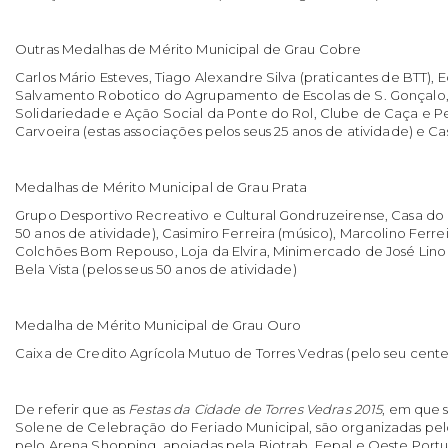
Outras Medalhas de Mérito Municipal de Grau Cobre
Carlos Mário Esteves, Tiago Alexandre Silva (praticantes de BTT),
Salvamento Robotico do Agrupamento de Escolas de S. Gonçalo,
Solidariedade e Ação Social da Ponte do Rol, Clube de Caça e P
Carvoeira (estas associações pelos seus 25 anos de atividade) e Cas
Medalhas de Mérito Municipal de Grau Prata
Grupo Desportivo Recreativo e Cultural Gondruzeirense, Casa do
50 anos de atividade), Casimiro Ferreira (músico), Marcolino Ferre
Colchões Bom Repouso, Loja da Elvira, Minimercado de José Lino
Bela Vista (pelos seus 50 anos de atividade)
Medalha de Mérito Municipal de Grau Ouro
Caixa de Credito Agrícola Mutuo de Torres Vedras (pelo seu cente
De referir que as
Festas da Cidade de Torres Vedras 2015
, em que 
Solene de Celebração do Feriado Municipal, são organizadas pel
pelo Arena Shopping, apoiadas pela Biotrab, Fepal e Oeste Port