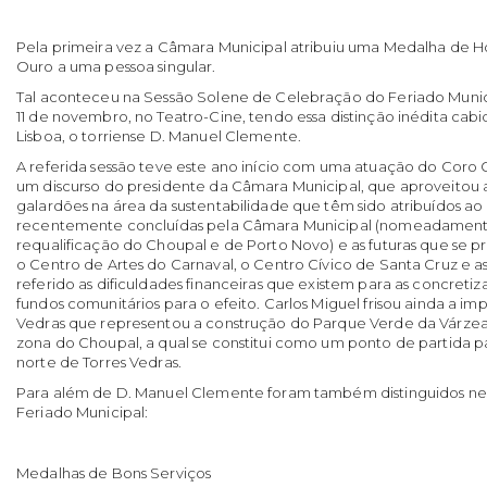
Pela primeira vez a Câmara Municipal atribuiu uma Medalha de H
Ouro a uma pessoa singular.
Tal aconteceu na Sessão Solene de Celebração do Feriado Municip
11 de novembro, no Teatro-Cine, tendo essa distinção inédita cab
Lisboa, o torriense D. Manuel Clemente.
A referida sessão teve este ano início com uma atuação do Coro C
um discurso do presidente da Câmara Municipal, que aproveitou 
galardões na área da sustentabilidade que têm sido atribuídos ao 
recentemente concluídas pela Câmara Municipal (nomeadamente
requalificação do Choupal e de Porto Novo) e as futuras que se
o Centro de Artes do Carnaval, o Centro Cívico de Santa Cruz e a
referido as dificuldades financeiras que existem para as concretiz
fundos comunitários para o efeito. Carlos Miguel frisou ainda a im
Vedras que representou a construção do Parque Verde da Várzea 
zona do Choupal, a qual se constitui como um ponto de partida pa
norte de Torres Vedras.
Para além de D. Manuel Clemente foram também distinguidos nes
Feriado Municipal:
Medalhas de Bons Serviços