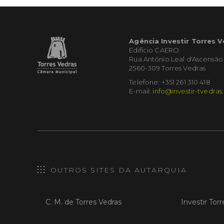
Agência Investir Torres 
Edifício CAERO
Rua António Leal d'Ascensão
2560-309 Torres Vedras
Telefone: +351 261 310 418
E-mail:
info@investir-tvedras
OUTROS SITES DA AUTARQUIA
C. M. de Torres Vedras
Investir Tor