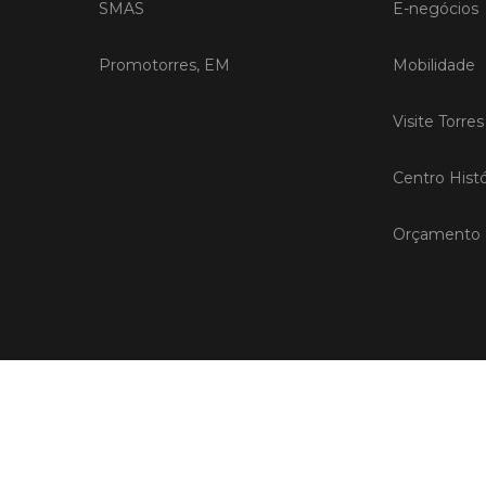
SMAS
E-negócios
Promotorres, EM
Mobilidade
Visite Torre
Centro Histó
Orçamento P