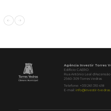
Agência Investir Torres 
Edifício CAERO
Rua António Leal d'Ascensão
2560-309 Torres Vedras
Telefone: +351 261 310 418
E-mail:
info@investir-tvedras