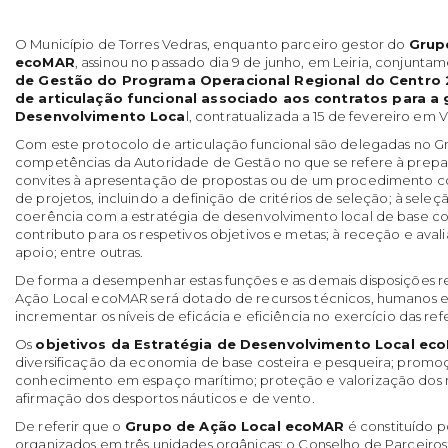
O Município de Torres Vedras, enquanto parceiro gestor do
Grup
ecoMAR
, assinou no passado dia 9 de junho, em Leiria, conjunt
de Gestão do Programa Operacional Regional do Centro
de articulação funcional associado aos contratos para a
Desenvolvimento Loca
l, contratualizada a 15 de fevereiro em 
Com este protocolo de articulação funcional são delegadas no G
competências da Autoridade de Gestão no que se refere à prepa
convites à apresentação de propostas ou de um procedimento c
de projetos, incluindo a definição de critérios de seleção; à sele
coerência com a estratégia de desenvolvimento local de base co
contributo para os respetivos objetivos e metas; à receção e ava
apoio; entre outras.
De forma a desempenhar estas funções e as demais disposições 
Ação Local ecoMAR será dotado de recursos técnicos, humanos e m
incrementar os níveis de eficácia e eficiência no exercício das re
Os
objetivos da Estratégia de Desenvolvimento Local ec
diversificação da economia de base costeira e pesqueira; promo
conhecimento em espaço marítimo; proteção e valorização dos r
afirmação dos desportos náuticos e de vento.
De referir que o
Grupo de Ação Local ecoMAR
é constituído p
organizados em três unidades orgânicas: o Conselho de Parceiros