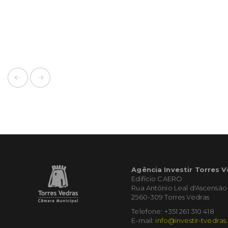
Agência Investir Torres 
Edifício CAERO
Rua António Leal d'Ascensão
2560-309 Torres Vedras
Telefone: +351 261 310 418
E-mail:
info@investir-tvedras