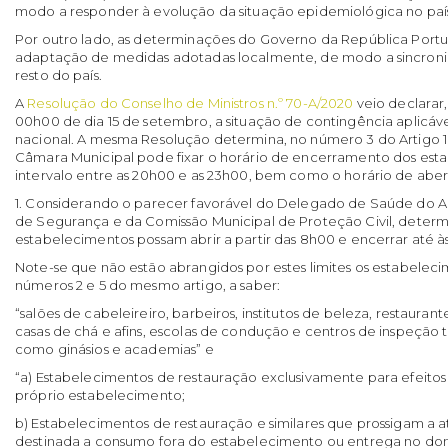
modo a responder à evolução da situação epidemiológica no paí
Por outro lado, as determinações do Governo da República Port
adaptação de medidas adotadas localmente, de modo a sincroniz
resto do país.
A
Resolução do Conselho de Ministros n.º 70-A/2020
veio declarar,
00h00 de dia 15 de setembro, a situação de contingência aplicável
nacional. A mesma Resolução determina, no número 3 do Artigo 1
Câmara Municipal pode fixar o horário de encerramento dos est
intervalo entre as 20h00 e as 23h00, bem como o horário de aber
1. Considerando o parecer favorável do Delegado de Saúde do A
de Segurança e da Comissão Municipal de Proteção Civil, determ
estabelecimentos possam abrir a partir das 8h00 e encerrar até à
Note-se que não estão abrangidos por estes limites os estabele
números 2 e 5 do mesmo artigo, a saber:
“salões de cabeleireiro, barbeiros, institutos de beleza, restaurantes
casas de chá e afins, escolas de condução e centros de inspeção 
como ginásios e academias” e
“a) Estabelecimentos de restauração exclusivamente para efeitos
próprio estabelecimento;
b) Estabelecimentos de restauração e similares que prossigam a 
destinada a consumo fora do estabelecimento ou entrega no dom