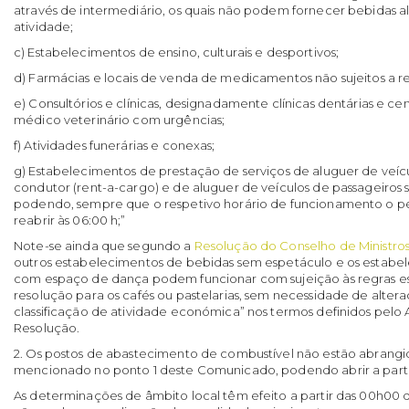
através de intermediário, os quais não podem fornecer bebidas a
atividade;
c) Estabelecimentos de ensino, culturais e desportivos;
d) Farmácias e locais de venda de medicamentos não sujeitos a r
e) Consultórios e clínicas, designadamente clínicas dentárias e c
médico veterinário com urgências;
f) Atividades funerárias e conexas;
g) Estabelecimentos de prestação de serviços de aluguer de veí
condutor (rent-a-cargo) e de aluguer de veículos de passageiros 
podendo, sempre que o respetivo horário de funcionamento o per
reabrir às 06:00 h;”
Note-se ainda que segundo a
Resolução do Conselho de Ministros
outros estabelecimentos de bebidas sem espetáculo e os estabe
com espaço de dança podem funcionar com sujeição às regras es
resolução para os cafés ou pastelarias, sem necessidade de alter
classificação de atividade económica” nos termos definidos pelo 
Resolução.
2. Os postos de abastecimento de combustível não estão abrangid
mencionado no ponto 1 deste Comunicado, podendo abrir a parti
As determinações de âmbito local têm efeito a partir das 00h00 