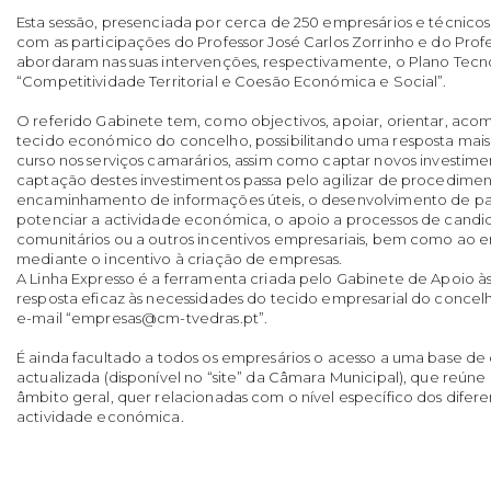
Esta sessão, presenciada por cerca de 250 empresários e técnicos
com as participações do Professor José Carlos Zorrinho e do Prof
abordaram nas suas intervenções, respectivamente, o Plano Tecn
“Competitividade Territorial e Coesão Económica e Social”.
O referido Gabinete tem, como objectivos, apoiar, orientar, ac
tecido económico do concelho, possibilitando uma resposta mais
curso nos serviços camarários, assim como captar novos investime
captação destes investimentos passa pelo agilizar de procediment
encaminhamento de informações úteis, o desenvolvimento de pa
potenciar a actividade económica, o apoio a processos de candid
comunitários ou a outros incentivos empresariais, bem como ao
mediante o incentivo à criação de empresas.
A Linha Expresso é a ferramenta criada pelo Gabinete de Apoio 
resposta eficaz às necessidades do tecido empresarial do concelh
e-mail “empresas@cm-tvedras.pt”.
É ainda facultado a todos os empresários o acesso a uma base
actualizada (disponível no “site” da Câmara Municipal), que reúne
âmbito geral, quer relacionadas com o nível específico dos difere
actividade económica.