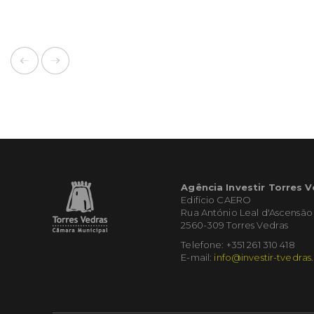
Agência Investir Torres 
Edifício CAERO
Rua António Leal d'Ascensão
2560-309 Torres Vedras
Telefone: +351 261 310 418
E-mail:
info@investir-tvedras