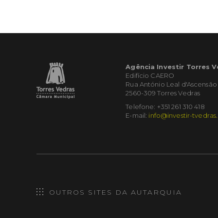
Agência Investir Torres 
Edifício CAERO
Rua António Leal d'Ascensão
2560-309 Torres Vedras
Telefone: +351 261 310 418
E-mail:
info@investir-tvedras
OUTROS SITES DA AUTARQUIA