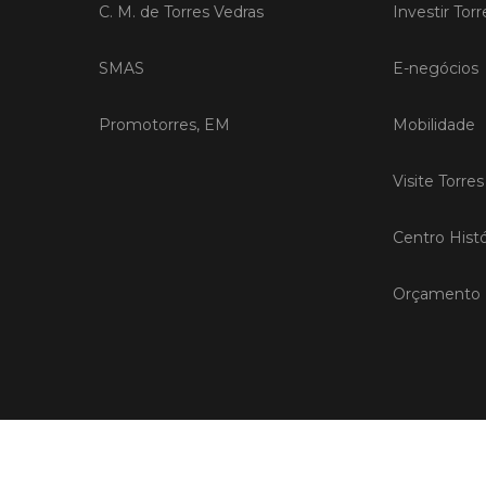
C. M. de Torres Vedras
Investir Tor
SMAS
E-negócios
Promotorres, EM
Mobilidade
Visite Torre
Centro Histó
Orçamento P