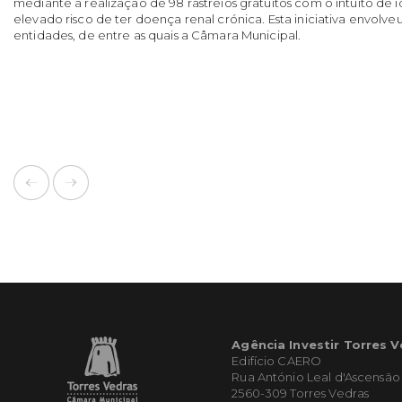
mediante a realização de 98 rastreios gratuitos com o intuito de 
elevado risco de ter doença renal crónica. Esta iniciativa envolv
entidades, de entre as quais a Câmara Municipal.
Agência Investir Torres 
Edifício CAERO
Rua António Leal d'Ascensão
2560-309 Torres Vedras