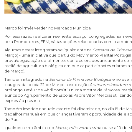
Março foi "mês verde" no Mercado Municipal.
Por essa razão realizaram-se neste espaço, congregadas num eve
pela Promotorres, EEM, várias acções relacionadas com o ambient
Algumas dessas integraram-se igualmente na
Semana da Primaver
Março) - uma iniciativa que partiu do Movimento Plantar Portu
prova/degustação de alimentos confeccionados unicamente com
ateliê de agricultura biológica em que os participantes criaram a 
de Março).
Também integrado na
Semana da Primavera Biológica
e no eve
inaugurada no dia 22 de Março a exposição
As árvores invadem o
prolongou até 17 de Abril consistiu numa mostra de "árvores imagi
alunos do Agrupamento de Escolas Padre Vítor Melícias utilizando 
expressão plástica.
Também inserido naquele evento foi dinamizado, no dia 19 de M
trabalhos manuais em que crianças tiveram oportunidade de elab
do Pai.
Igualmente no âmbito do
Março, mês verde
assinalou-se a 10 de 