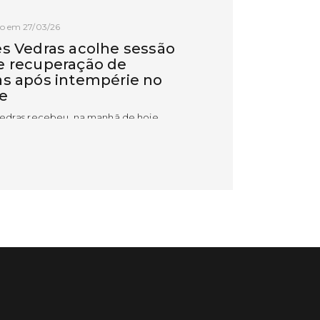
o em 27/03/26
es Vedras acolhe sessão
e recuperação de
as após intempérie no
e
Vedras recebeu, na manhã de hoje,
são de esclarecimento dedicada à
ação das vinhas e das infraestruturas
s pelos episódios de pluviosidade
 que atingiram a região Oeste. A
va foi promovida pela CAP –
tiva de Agricultores de Portugal,
poio da C
 MAIS
o em 11/02/26