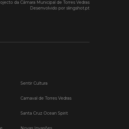
ojecto da
Câmara Municipal de Torres Vedras
es Vedras marcou
Desenvolvido por
slingshot.pt
ença na FITUR
ípio marcou presença na 46.ª edição
 Internacional de Turismo – FITUR, a
orreu entre os dias 21 e 25 de janeiro,
id (Espanha).
 MAIS
Sentir Cultura
do em 03/02/26
ES INOV-E e
ampus Torres Vedras
Carnaval de Torres Vedras
vam acreditação no
to do "StartUP Visa"
Santa Cruz Ocean Spirit
badoras TORRES INOV-E e
us Torres Vedras renovam, pelo
de
Novas Invasões