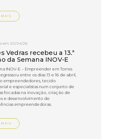
 MAIS
do em 20/04/26
s Vedras recebeu a 13.ª
ão da Semana INOV-E
na INOV-E – Empreender em Torres
egressou entre os dias 13 e 16 de abril,
do empreendedores, tecido
rial e especialistas num conjunto de
vas focadas na inovação, criação de
s e desenvolvimento de
ências empreendedoras.
 MAIS