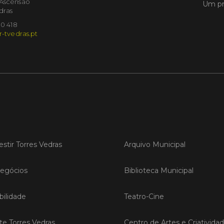
'Ascensão
Um pr
dras
Torr
pres
10 418
r-tvedras.pt
O Munic
da Feira
qual dec
em Madr
LER
estir Torres Vedras
Arquivo Municipal
Publica
TORR
EcoC
egócios
Biblioteca Municipal
reno
âmbi
ilidade
Teatro-Cine
As incu
EcoCamp
ite Torres Vedras
Centro de Artes e Criativida