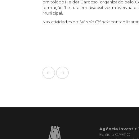
ornitólogo Helder Cardoso, organizado pelo C
formação "Leitura em dispositivos móveis na bi
Municipal.
Nas atividades do
Mês da Ciência
contabilizaram
Agência Investir
Edifício CAERO