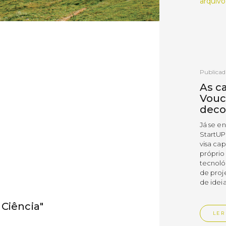
arquivo
Publicad
As c
Vouc
deco
Já se e
StartUP
visa cap
próprio
tecnoló
de proj
de ideia
Ciência"
LER