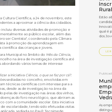
insc
Rura
Estão a
a Cultura Científica, a 24 de novembro, este
candida
ndentes a aproximar a ciência dos cidadãos.
Innovat
ncluiu diversas atividades de promoção e
qual é 
ndamentalmente ao público escolar, além das
dos Jov
ero ser Cientista", coordenado pela Câmara
 vista à promoção da aprendizagem em
científica das crianças e jovens.
LER
âmara Municipal no âmbito do
Mês da Ciência
,
celho na área de investigação científica até
as abordando vários temas de interesse
Publica
zar a iniciativa
Ciência, o que se faz por cá?
.
uições sediadas no concelho, envolvidas em
Muni
cam técnicas científicas com interesse para a
empr
reas, desde as de investigação na área da
Empr
o pelas de investigação nas áreas dos vinhos,
Vedr
 doenças do foro neurológico, que abriram as
ico com a comunidade escolar. Esta iniciativa
As empr
 de escolaridade, tendo sido efetuadas visitas
disting
ia aplicada, sediada no Paul); Tecnimede