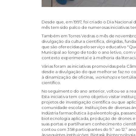
Desde que, em 1997, foi criado o Dia Nacional d
mês tem sido palco de numerosas iniciativas te
Também em Torres Vedras o mês de novembro i
divulgação da cultura científica, dirigidas, fu
que são oferecidas pelo serviço educativo "Qu
Municipal ao longo de todo o ano letivo, com
contexto experimental e à melhoria da literacia 
Várias foram as iniciativas promovidas pela C
desde a divulgação do que melhor se faz no con
à dinamização de oficinas,
workshops
e tertúli
científico.
No seguimento do ano anterior, voltou-se a reali
Esta iniciativa tem como objetivo visitar instit
projetos de investigação científica ou que apli
comunidade escolar. Instituições de diversas á
Indústria farmacêutica à paleontologia, passand
biotecnologia aplicada, produção de drones e
suas portas e partilharam conhecimento científ
contou com 358 participantes do 9.º ao 12.º ano
às seguintes instituições: Biotask (biotecnolog