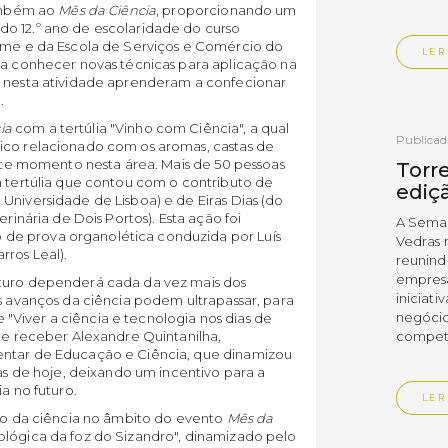
também ao
Mês da Ciência
, proporcionando um
do 12.º ano de escolaridade do curso
irme e da Escola de Serviços e Comércio do
LER
 a conhecer novas técnicas para aplicação na
s nesta atividade aprenderam a confecionar
.
ia
com a tertúlia "Vinho com Ciência", a qual
Publica
ico relacionado com os aromas, castas de
neste momento nesta área. Mais de 50 pessoas
Torre
a tertúlia que contou com o contributo de
ediç
Universidade de Lisboa) e de Eiras Dias (do
erinária de Dois Portos). Esta ação foi
A Sema
de prova organolética conduzida por Luís
Vedras r
rros Leal).
reunin
empresa
uturo dependerá cada da vez mais dos
iniciati
os avanços da ciência podem ultrapassar, para
negócio
re "Viver a ciência e tecnologia nos dias de
 de receber Alexandre Quintanilha,
compet
entar de Educação e Ciência, que dinamizou
ias de hoje, deixando um incentivo para a
a no futuro.
LER
ção da ciência no âmbito do evento
Mês da
ológica da foz do Sizandro", dinamizado pelo