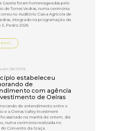
a Gazela foram homenageadas pelo
io de Torres Vedras, numa cerimónia
orreu no Auditório Caixa Agrícola de
Vedras, integrado na programação da
e S. Pedro 2026
 MAIS
do em 08/07/26
cípio estabeleceu
orando de
ndimento com agência
nvestimento de Oeiras
orando de entendimento entre o
io e a Oeiras Valley Investment
foi assinado na manhã de ontem, dia
lho, numa cerimónia realizada no
o do Convento da Graça.