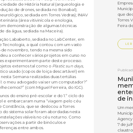
Empres
Sociedade de História Natural (arqueologia e
Municíp
rodução de drones, sediada no Bonabal);
que dec
urológico, sediada em Torres Vedras); INIAV
Torres 
terinária (área vitivinícola e enologia,
(com demonstração de algumas técnicas
Feira d
ade da água, sediada na Maceira).
ciação Lababerto, sediada no LabCenter, em
e Tecnologia, a qual contou com um vasto
LER
25 de novembro, tendo na mesma sido
va deu a conhecer vários projetos em curso no
ntes experimentarem parte deste processo.
ojetos externos tal como o
Plastic sun days
,
Publica
ico usado (copos de loiça descartável) em
esta Semana realizadas duas tertúlias
Muni
icial: o meu advogado vai ser um computador?”
mem
elhecemos?” (com Miguel Ferreira, do IGC).
ente
alunos do ensino pré-escolar e do 1.º ciclo do
de i
ável e embarcaram numa “viagem pelo céu
e Constância, que se deslocou a Torres
Um mem
o do sistema solar foram abordadas nesta
Municíp
constelações visíveis no céu noturno. Como
Agency 
servações a partir de binóculos e
7 de ju
diferenças entre ambos.
claustr