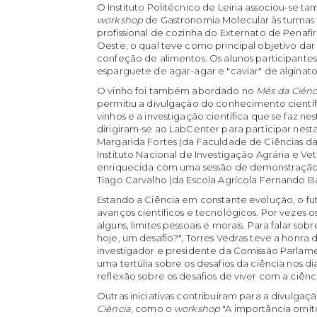
O Instituto Politécnico de Leiria associou-se 
workshop
de Gastronomia Molecular às turmas 
profissional de cozinha do Externato de Penaf
Oeste, o qual teve como principal objetivo dar
confeção de alimentos. Os alunos participante
esparguete de agar-agar e "caviar" de alginato
O vinho foi também abordado no
Mês da Ciênc
permitiu a divulgação do conhecimento científ
vinhos e a investigação científica que se faz 
dirigiram-se ao LabCenter para participar nest
Margarida Fortes (da Faculdade de Ciências da 
Instituto Nacional de Investigação Agrária e Vet
enriquecida com uma sessão de demonstração 
Tiago Carvalho (da Escola Agrícola Fernando Ba
Estando a Ciência em constante evolução, o f
avanços científicos e tecnológicos. Por vezes 
alguns, limites pessoais e morais. Para falar sob
hoje, um desafio?", Torres Vedras teve a honra
investigador e presidente da Comissão Parlam
uma tertúlia sobre os desafios da ciência nos d
reflexão sobre os desafios de viver com a ciênci
Outras iniciativas contribuíram para a divulga
Ciência
, como o
workshop
"A importância ornit