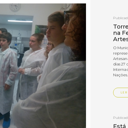
Publica
Torr
na Fe
Arte
O Munic
represe
Artesan
dias 27 
Interna
Nações
LER
Publica
Está