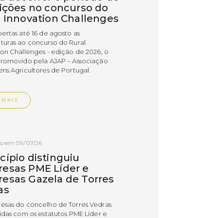
rições no concurso do
l Innovation Challenges
bertas até 16 de agosto as
turas ao concurso do Rural
ion Challenges - edição de 2026, o
promovido pela AJAP – Associação
ens Agricultores de Portugal.
 MAIS
do em 09/07/26
cípio distinguiu
esas PME Líder e
esas Gazela de Torres
as
esas do concelho de Torres Vedras
uidas com os estatutos PME Líder e