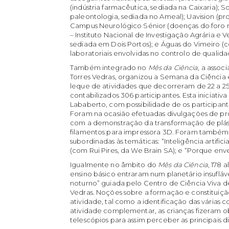
(indústria farmacêutica, sediada na Caixaria); 
paleontologia, sediada no Ameal); Uavision (p
Campus Neurológico Sénior (doenças do foro ne
– Instituto Nacional de Investigação Agrária e Ve
sediada em Dois Portos); e Águas do Vimeiro 
laboratoriais envolvidas no controlo de qualid
Também integrado no
Mês da Ciência
, a asso
Torres Vedras, organizou a Semana da Ciência 
leque de atividades que decorreram de 22 a 
contabilizados 306 participantes. Esta iniciati
Lababerto, com possibilidade de os participa
Foram na ocasião efetuadas divulgações de pr
com a demonstração da transformação de plást
filamentos para impressora 3D. Foram também n
subordinadas às temáticas: “Inteligência artif
(com Rui Pires, da We Brain SA); e “Porque env
Igualmente no âmbito do
Mês da Ciência
, 178 
ensino básico entraram num planetário insufl
noturno” guiada pelo Centro de Ciência Viva d
Vedras. Noções sobre a formação e constituiçã
atividade, tal como a identificação das várias 
atividade complementar, as crianças fizeram ob
telescópios para assim perceber as principais 