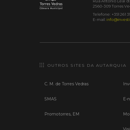
Rua António Leal d
2560-309 Torres Ve
Telefone: +351 261 3
E-mail:
info@investi
OUTROS SITES DA AUTARQUIA
C. M. de Torres Vedras
Inv
SMAS
E-n
Promotorres, EM
Mob
Vis