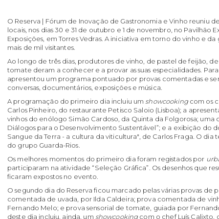
O Reserva | Fórum de Inovação de Gastronomia e Vinho reuniu d
locais, nos dias 30 e 31 de outubro e 1 de novembro, no Pavilhão
Exposições, em Torres Vedras. A iniciativa em torno do vinho e d
mais de mil visitantes.
Ao longo de três dias, produtores de vinho, de pastel de feijão, d
tomate deram a conhecer e a provar as suas especialidades. Par
apresentou um programa pontuado por provas comentadas e sens
conversas, documentários, exposições e música.
A programação do primeiro dia incluiu um
showcooking
com os c
Carlos Pinheiro, do restaurante Petisco Saloio (Lisboa); a apres
vinhos do enólogo Simão Cardoso, da Quinta da Folgorosa; uma 
Diálogos para o Desenvolvimento Sustentável”; e a exibição do 
Sangue da Terra - a cultura da viticultura", de Carlos Fraga. O di
do grupo Guarda-Rios.
Os melhores momentos do primeiro dia foram registados por
urb
participaram na atividade “Seleção Gráfica”. Os desenhos que res
ficaram expostos no evento.
O segundo dia do Reserva ficou marcado pelas várias provas de 
comentada de uvada, por Ilda Caldeira; prova comentada de vinh
Fernando Melo; e prova sensorial de tomate, guiada por Fernan
deste dia incluiu, ainda, um
showcooking
com o chef Luís Calixto,