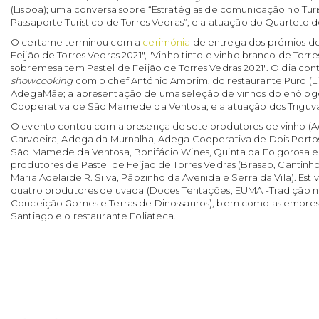
(Lisboa); uma conversa sobre “Estratégias de comunicação no Tur
Passaporte Turístico de Torres Vedras”; e a atuação do Quarteto 
O certame terminou com a
cerimónia
de entrega dos prémios do
Feijão de Torres Vedras 2021", "Vinho tinto e vinho branco de Torre
sobremesa tem Pastel de Feijão de Torres Vedras 2021". O dia co
showcooking
com o chef António Amorim, do restaurante Puro (Lis
AdegaMãe; a apresentação de uma seleção de vinhos do enólog
Cooperativa de São Mamede da Ventosa; e a atuação dos Triguva
O evento contou com a presença de sete produtores de vinho (
Carvoeira, Adega da Murnalha, Adega Cooperativa de Dois Porto
São Mamede da Ventosa, Bonifácio Wines, Quinta da Folgorosa e 
produtores de Pastel de Feijão de Torres Vedras (Brasão, Cantinh
Maria Adelaide R. Silva, Pãozinho da Avenida e Serra da Vila). Est
quatro produtores de uvada (Doces Tentações, EUMA -Tradição no
Conceição Gomes e Terras de Dinossauros), bem como as empresa
Santiago e o restaurante Foliateca.