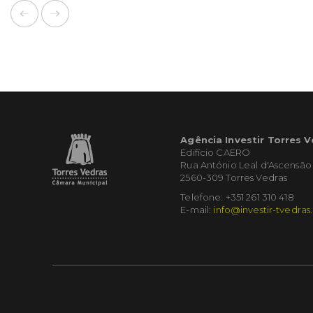
Agência Investir Torres 
Edifício CAERO
Rua António Leal d'Ascensão
2560-309 Torres Vedras
Telefone: +351 261 310 418
E-mail:
info@investir-tvedras