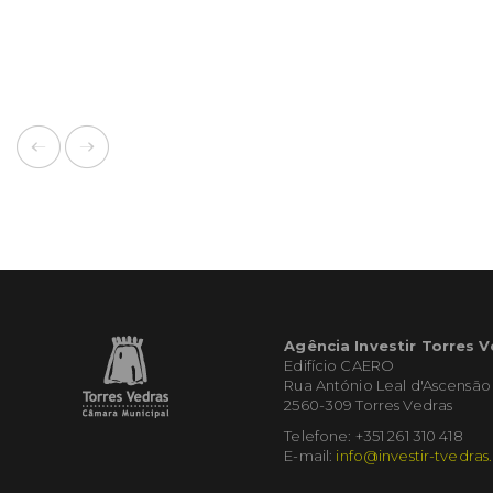
Agência Investir Torres 
Edifício CAERO
Rua António Leal d'Ascensão
2560-309 Torres Vedras
Telefone: +351 261 310 418
E-mail:
info@investir-tvedras