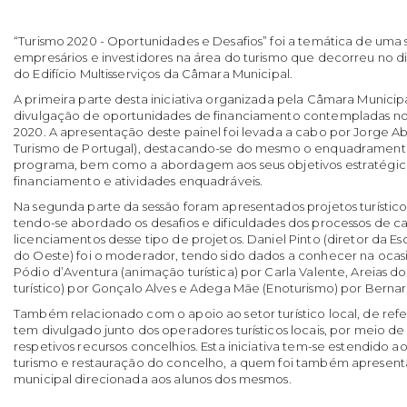
“Turismo 2020 - Oportunidades e Desafios” foi a temática de uma s
empresários e investidores na área do turismo que decorreu no di
do Edifício Multisserviços da Câmara Municipal.
A primeira parte desta iniciativa organizada pela Câmara Municipa
divulgação de oportunidades de financiamento contempladas no
2020. A apresentação deste painel foi levada a cabo por Jorge Ab
Turismo de Portugal), destacando-se do mesmo o enquadramento
programa, bem como a abordagem aos seus objetivos estratégico
financiamento e atividades enquadráveis.
Na segunda parte da sessão foram apresentados projetos turístic
tendo-se abordado os desafios e dificuldades dos processos de c
licenciamentos desse tipo de projetos. Daniel Pinto (diretor da Es
do Oeste) foi o moderador, tendo sido dados a conhecer na oc
Pódio d’Aventura (animação turística) por Carla Valente, Areias
turístico) por Gonçalo Alves e Adega Mãe (Enoturismo) por Bernar
Também relacionado com o apoio ao setor turístico local, de ref
tem divulgado junto dos operadores turísticos locais, por meio de v
respetivos recursos concelhios. Esta iniciativa tem-se estendido a
turismo e restauração do concelho, a quem foi também apresen
municipal direcionada aos alunos dos mesmos.