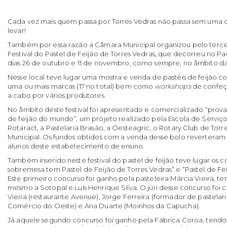
Cada vez mais quem passa por Torres Vedras não passa sem uma ca
levar!
Também por essa razão a Câmara Municipal organizou pelo terce
Festival do Pastel de Feijão de Torres Vedras, que decorreu no Pav
dias 26 de outubro e 11 de novembro, como sempre, no âmbito d
Nesse local teve lugar uma mostra e venda de pastéis de feijão 
uma ou mais marcas (17 no total) bem como
workshops
de confeç
a cabo por vários produtores.
No âmbito deste festival foi apresentado e comercializado “prov
de feijão do mundo”, um projeto realizado pela Escola de Serviç
Rotaract, a Pastelaria Brasão, a Oesteagric, o Rotary Club de Tor
Municipal. Os fundos obtidos com a venda desse bolo reverteram p
alunos deste estabelecimento de ensino.
Também inserido neste festival do pastel de feijão teve lugar os 
sobremesa tem Pastel de Feijão de Torres Vedras” e “Pastel de Fei
Este primeiro concurso foi ganho pela pasteleira Márcia Vieira, t
mesmo a Sotopal e Luís Henrique Silva. O júri desse concurso foi 
Vieira (restaurante Avenue), Jorge Ferreira (formador de pastelari
Comércio do Oeste) e Ana Duarte (Moinhos da Capucha).
Já aquele segundo concurso foi ganho pela Fábrica Coroa, tendo