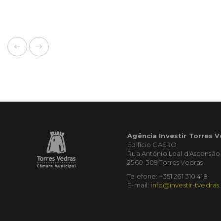
Agência Investir Torres 
Edifício CAERO
Rua António Leal d'Ascensão
2560-309 Torres Vedras
Telefone: +351 261 310 418
E-mail:
info@investir-tvedras