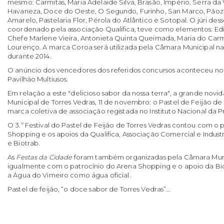
mesmo: Carmitas, Maria Adelaide Silva, Brasão, Império, Serra da Vi
Havaneza, Doce do Oeste, O Segundo, Furinho, San Marco, Pãoz
Amarelo, Pastelaria Flor, Pérola do Atlântico e Sotopal. O júri des
coordenado pela associação Qualifica, teve como elementos: Edi
Chefe Marlene Vieira, Antonieta Quinta Queimada, Maria do Car
Lourenço. A marca Coroa será utilizada pela Câmara Municipal nas s
durante 2014.
O anúncio dos vencedores dos referidos concursos aconteceu no
Pavilhão Multiusos.
Em relação a este "delicioso sabor da nossa terra", a grande nov
Municipal de Torres Vedras, 11 de novembro: o Pastel de Feijão de
marca coletiva de associação registada no Instituto Nacional da P
O 3.º Festival do Pastel de Feijão de Torres Vedras contou com o 
Shopping e os apoios da Qualifica, Associação Comercial e Indust
e Biotrab.
As
Festas da Cidade
foram também organizadas pela Câmara Muni
igualmente com o patrocínio do Arena Shopping e o apoio da Bio
a Água do Vimeiro como água oficial.
Pastel de feijão, “o doce sabor de Torres Vedras”…