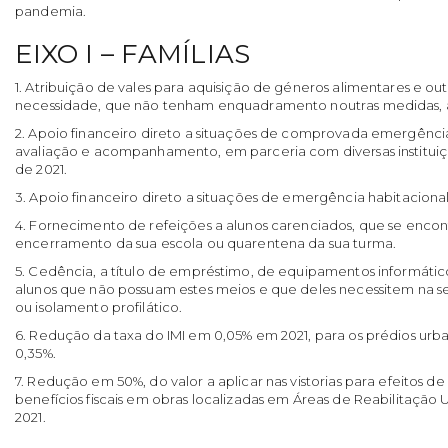
pandemia.
EIXO I – FAMÍLIAS
1. Atribuição de vales para aquisição de géneros alimentares e ou
necessidade, que não tenham enquadramento noutras medidas, a
2. Apoio financeiro direto a situações de comprovada emergência
avaliação e acompanhamento, em parceria com diversas instituiçõ
de 2021.
3. Apoio financeiro direto a situações de emergência habitacional
4. Fornecimento de refeições a alunos carenciados, que se enco
encerramento da sua escola ou quarentena da sua turma.
5. Cedência, a título de empréstimo, de equipamentos informátic
alunos que não possuam estes meios e que deles necessitem na 
ou isolamento profilático.
6. Redução da taxa do IMI em 0,05% em 2021, para os prédios urba
0,35%.
7. Redução em 50%, do valor a aplicar nas vistorias para efeitos 
benefícios fiscais em obras localizadas em Áreas de Reabilitação 
2021.