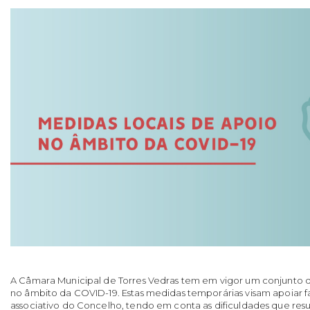
A Câmara Municipal de Torres Vedras tem em vigor um conjunto d
no âmbito da COVID-19. Estas medidas temporárias visam apoiar f
associativo do Concelho, tendo em conta as dificuldades que res