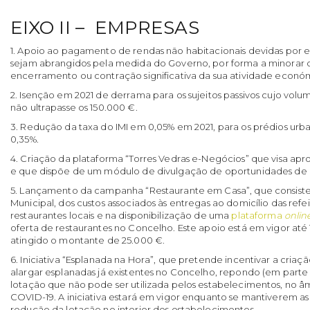
EIXO II – EMPRESAS
1. Apoio ao pagamento de rendas não habitacionais devidas por e
sejam abrangidos pela medida do Governo, por forma a minorar 
encerramento ou contração significativa da sua atividade econó
2. Isenção em 2021 de derrama para os sujeitos passivos cujo vo
não ultrapasse os 150.000 €.
3. Redução da taxa do IMI em 0,05% em 2021, para os prédios urba
0,35%.
4. Criação da plataforma “Torres Vedras e-Negócios” que visa apr
e que dispõe de um módulo de divulgação de oportunidades de
5. Lançamento da campanha “Restaurante em Casa”, que consiste
Municipal, dos custos associados às entregas ao domicílio das ref
restaurantes locais e na disponibilização de uma
plataforma
onlin
oferta de restaurantes no Concelho. Este apoio está em vigor até 
atingido o montante de 25.000 €.
6. Iniciativa “Esplanada na Hora”, que pretende incentivar a cria
alargar esplanadas já existentes no Concelho, repondo (em parte 
lotação que não pode ser utilizada pelos estabelecimentos, no 
COVID-19. A iniciativa estará em vigor enquanto se mantiverem a
redução da lotação no interior dos estabelecimentos.