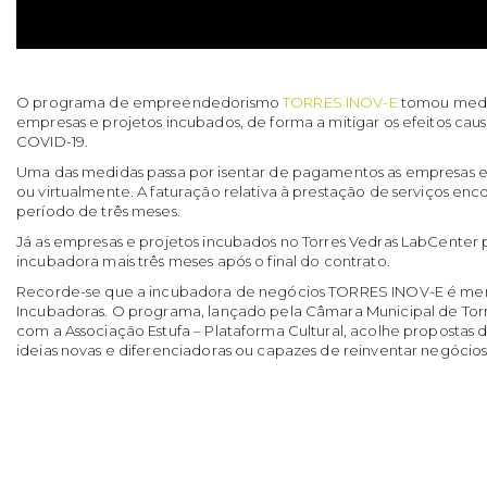
O programa de empreendedorismo
TORRES INOV-E
tomou medid
empresas e projetos incubados, de forma a mitigar os efeitos ca
COVID-19.
Uma das medidas passa por isentar de pagamentos as empresas e p
ou virtualmente. A faturação relativa à prestação de serviços en
período de três meses.
Já as empresas e projetos incubados no Torres Vedras LabCente
incubadora mais três meses após o final do contrato.
Recorde-se que a incubadora de negócios TORRES INOV-E é me
Incubadoras. O programa, lançado pela Câmara Municipal de Tor
com a Associação Estufa – Plataforma Cultural, acolhe propostas
ideias novas e diferenciadoras ou capazes de reinventar negócios 