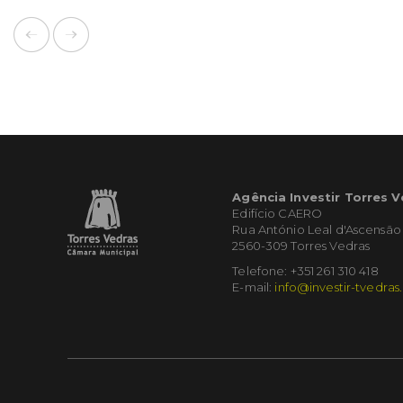
Agência Investir Torres 
Edifício CAERO
Rua António Leal d'Ascensão
2560-309 Torres Vedras
Telefone: +351 261 310 418
E-mail:
info@investir-tvedras