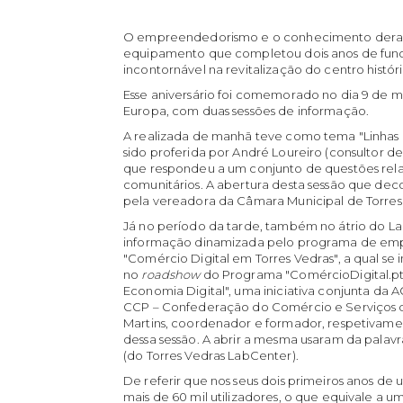
O empreendedorismo e o conhecimento deram
equipamento que completou dois anos de fun
incontornável na revitalização do centro histó
Esse aniversário foi comemorado no dia 9 de m
Europa, com duas sessões de informação.
A realizada de manhã teve como tema "Linhas 
sido proferida por André Loureiro (consultor d
que respondeu a um conjunto de questões rel
comunitários. A abertura desta sessão que dec
pela vereadora da Câmara Municipal de Torres 
Já no período da tarde, também no átrio do La
informação dinamizada pelo programa de emp
"Comércio Digital em Torres Vedras", a qual se 
no
roadshow
do Programa "ComércioDigital.pt 
Economia Digital", uma iniciativa conjunta da 
CCP – Confederação do Comércio e Serviços de
Martins, coordenador e formador, respetivame
dessa sessão. A abrir a mesma usaram da palavra
(do Torres Vedras LabCenter).
De referir que nos seus dois primeiros anos de
mais de 60 mil utilizadores, o que equivale a u