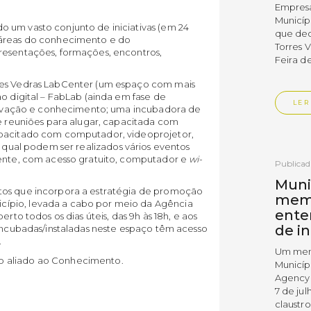
Empres
Municíp
 um vasto conjunto de iniciativas (em 24
que dec
 áreas do conhecimento e do
Torres 
resentações, formações, encontros,
Feira d
res Vedras LabCenter (um espaço com mais
ão digital – FabLab (ainda em fase de
LER
 inovação e conhecimento; uma incubadora de
de reuniões para alugar, capacitada com
apacitado com computador, videoprojetor,
no qual podem ser realizados vários eventos
alente, com acesso gratuito, computador e
wi-
Publica
Muni
tos que incorpora a estratégia de promoção
mem
ípio, levada a cabo por meio da Agência
ente
rto todos os dias úteis, das 9h às 18h, e aos
de i
 incubadas/instaladas neste espaço têm acesso
.
Um mem
o aliado ao Conhecimento.
Municíp
Agency 
7 de ju
claustr