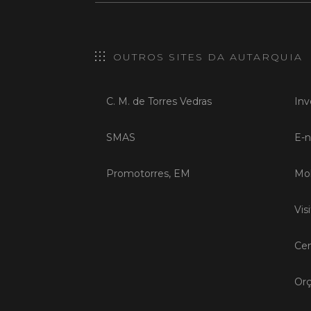
OUTROS SITES DA AUTARQUIA
C. M. de Torres Vedras
Inv
SMAS
E-n
Promotorres, EM
Mob
Vis
Cen
Orç