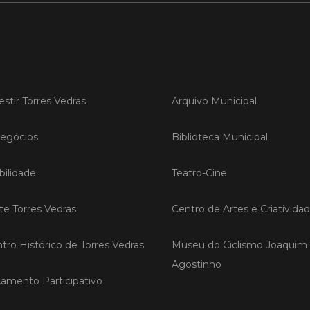
Publicad
Torr
sobr
vinh
Oest
estir Torres Vedras
Arquivo Municipal
Torres 
uma ses
egócios
Biblioteca Municipal
recuper
afetada
extrema
ilidade
Teatro-Cine
iniciati
Coopera
com o a
ite Torres Vedras
Centro de Artes e Criativida
tro Histórico de Torres Vedras
Museu do Ciclismo Joaquim
LER
Agostinho
amento Participativo
Publicad