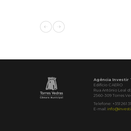
Agência Investir
Edifício CAERO
Rua António Leal d
2560-309 Torres Ve
Telefone: +351 261 3
E-mail:
info@investi