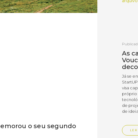
arquivo
Publicad
As c
Vouc
deco
Já se e
StartUP
visa cap
próprio
tecnoló
de proj
de ideia
memorou o seu segundo
LER