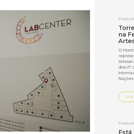
Publica
Torr
na Fe
Arte
O Munic
represe
Artesan
dias 27 
Interna
Nações
LER
Publica
Está