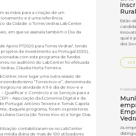
insc
Rura
 as mãos para a criação de um
cionamento e é uma referência
Estão a
rico da Cidade: o Torres Vedras LabCenter.
candida
aio, em que se assinala também o Dia da
Innovat
qual é 
dos Jov
de Apoio PT2020 para Torres Vedras", tendo
e projetos de investimento ao Portugal 2020),
acionadas com este programa de fundos
orreu no auditório do LabCenter foi efetuada
LER
Vedras, Cláudia Horta Ferreira.
bCenter, teve lugar uma outra sessão de
reendedorismo “Torres Inov-e”, denominada
integrou na atividade A 9 é dia de Inov-e e
Publica
– Qualificar o Comércio e os Serviços para a
Muni
ACEPI – Associação da Economia Digital e da
 Portugal. António Teixeira e Tomás Capela
empr
nte, daquele programa, foram os preletores
Empr
 Liliana Garcia (do Torres Inov-e) e Jorge Dias
Vedr
As empr
 utilização contabilizaram-se no LabCenter
disting
ma média diária de mais de 100 utilizadores