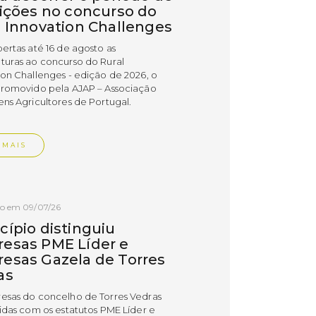
rições no concurso do
l Innovation Challenges
bertas até 16 de agosto as
turas ao concurso do Rural
ion Challenges - edição de 2026, o
promovido pela AJAP – Associação
ens Agricultores de Portugal.
 MAIS
do em 09/07/26
cípio distinguiu
esas PME Líder e
esas Gazela de Torres
as
esas do concelho de Torres Vedras
uidas com os estatutos PME Líder e