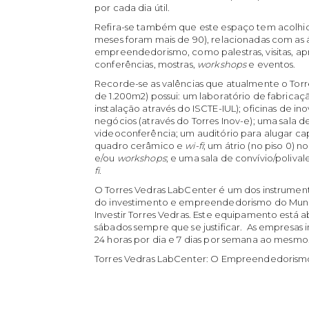
por cada dia útil.
Refira-se também que este espaço tem acolhido
meses foram mais de 90), relacionadas com as
empreendedorismo, como palestras, visitas, ap
conferências, mostras,
workshops
e eventos.
Recorde-se as valências que atualmente o Tor
de 1.200m2) possui: um laboratório de fabricaç
instalação através do ISCTE-IUL); oficinas de
negócios (através do Torres Inov-e); uma sala 
videoconferência; um auditório para alugar c
quadro cerâmico e
wi-fi
; um átrio (no piso 0) 
e/ou
workshops
; e uma sala de convívio/poliv
fi
.
O Torres Vedras LabCenter é um dos instrumen
do investimento e empreendedorismo do Munic
Investir Torres Vedras. Este equipamento está abe
sábados sempre que se justificar. As empresas
24 horas por dia e 7 dias por semana ao mesmo
Torres Vedras LabCenter: O Empreendedorism