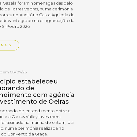
a Gazela foram homenageadas pelo
io de Torres Vedras, numa cerimónia
orreu no Auditório Caixa Agrícola de
Vedras, integrado na programação da
e S. Pedro 2026
 MAIS
do em 08/07/26
cípio estabeleceu
orando de
ndimento com agência
nvestimento de Oeiras
orando de entendimento entre o
io e a Oeiras Valley Investment
foi assinado na manhã de ontem, dia
lho, numa cerimónia realizada no
o do Convento da Graça.