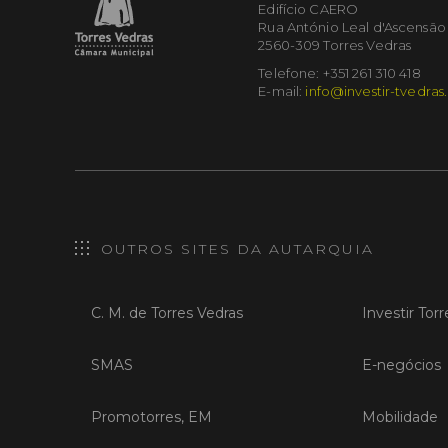
Edifício CAERO
Rua António Leal d'Ascensão
2560-309 Torres Vedras
Telefone: +351 261 310 418
E-mail:
info@investir-tvedras
OUTROS SITES DA AUTARQUIA
C. M. de Torres Vedras
Investir Tor
SMAS
E-negócios
Promotorres, EM
Mobilidade