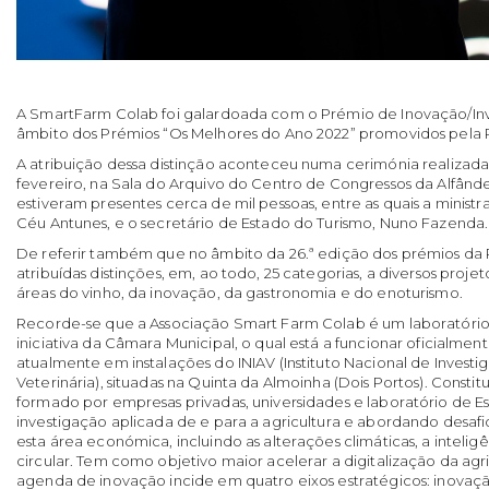
A SmartFarm Colab foi galardoada com o Prémio de Inovação/In
âmbito dos Prémios “Os Melhores do Ano 2022” promovidos pela R
A atribuição dessa distinção aconteceu numa cerimónia realizada
fevereiro, na Sala do Arquivo do Centro de Congressos da Alfând
estiveram presentes cerca de mil pessoas, entre as quais a ministr
Céu Antunes, e o secretário de Estado do Turismo, Nuno Fazenda.
De referir também que no
âmbito da 26.ª edição dos prémios da 
atribuídas distinções, em, ao todo, 25 categorias, a
diversos projet
áreas do vinho, da inovação, da gastronomia e do enoturismo.
Recorde-se que a Associação Smart Farm Colab é um laboratório
iniciativa da Câmara Municipal, o qual está a funcionar oficialmen
atualmente em instalações do INIAV (Instituto Nacional de Investi
Veterinária), situadas na Quinta da Almoinha (Dois Portos). Const
formado por empresas privadas, universidades e laboratório de Es
investigação aplicada de e para a agricultura e abordando desafi
esta área económica, incluindo as alterações climáticas, a inteligê
circular. Tem como objetivo maior acelerar a digitalização da agr
agenda de inovação incide em quatro eixos estratégicos: inovaçã