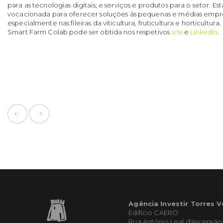
para as tecnologias digitais; e serviços e produtos para o setor. E
vocacionada para oferecer soluções às pequenas e médias empre
especialmente nas fileiras da viticultura, fruticultura e horticultur
Smart Farm Colab pode ser obtida nos respetivos
site
e
Linkedin
.
Agência Investir Torres 
Edifício CAERO
Rua António Leal d'Ascensão