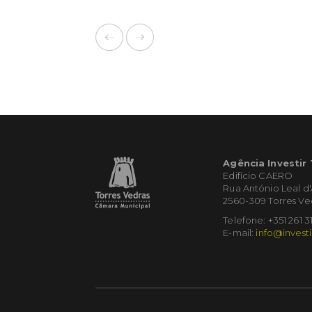
Agência Investir
Edifício CAERO
Rua António Leal d
2560-309 Torres Ve
Telefone: +351 261 3
E-mail:
info@investi