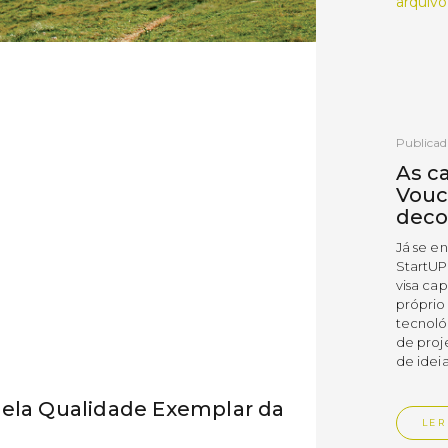
arquivo
Publicad
As c
Vouc
deco
Já se e
StartUP
visa cap
próprio
tecnoló
de proj
de ideia
pela Qualidade Exemplar da
LER
o