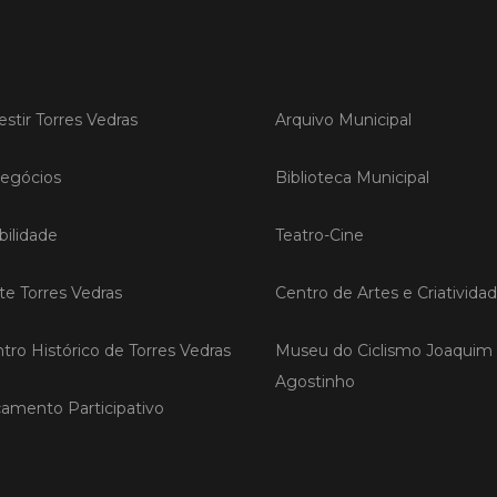
LER
estir Torres Vedras
Arquivo Municipal
Publica
egócios
Biblioteca Municipal
Torre
ediç
ilidade
Teatro-Cine
A Sema
Vedras r
reunin
ite Torres Vedras
Centro de Artes e Criativida
empresa
iniciati
tro Histórico de Torres Vedras
Museu do Ciclismo Joaquim
negócio
compet
Agostinho
amento Participativo
LER