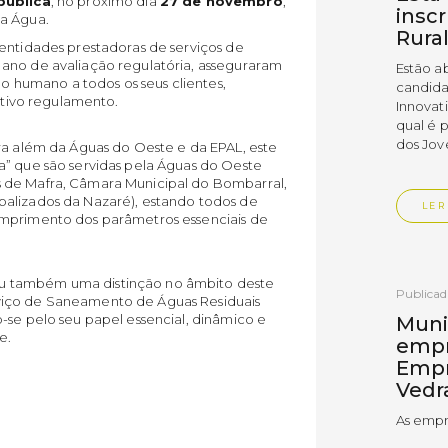
pública
, no próximo dia
27 de novembro
,
insc
da Água.
Rura
 entidades prestadoras de serviços de
ano de avaliação regulatória, asseguraram
Estão a
humano a todos os seus clientes,
candida
petivo regulamento.
Innovat
qual é 
dos Jov
ara além da Águas do Oeste e da EPAL, este
a” que são servidas pela Águas do Oeste
 de Mafra, Câmara Municipal do Bombarral,
palizados da Nazaré), estando todos de
LER
umprimento dos parâmetros essenciais de
u também uma distinção no âmbito deste
Publica
viço de Saneamento de Águas Residuais
-se pelo seu papel essencial, dinâmico e
Muni
e.
empr
Empr
Vedr
As empr
disting