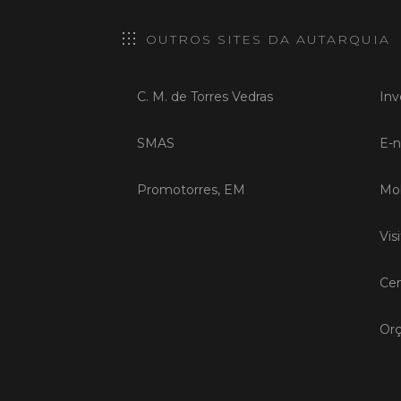
OUTROS SITES DA AUTARQUIA
C. M. de Torres Vedras
Inv
SMAS
E-n
Promotorres, EM
Mob
Vis
Cen
Orç