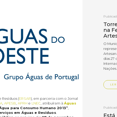
Publica
Torr
na Fe
Arte
O Munic
represe
Artesan
dias 27 
Interna
Nações
LER
 Resíduos (
ERSAR
), em parceria com o Jornal
A
,
APESB
,
APRH
e
LNEC
, atribuíram à
Águas
Publica
a Água para Consumo Humano 2013”
,
erviços em Águas e Resíduos
.
Está