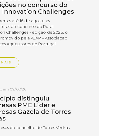
rições no concurso do
l Innovation Challenges
bertas até 16 de agosto as
turas ao concurso do Rural
ion Challenges - edição de 2026, o
promovido pela AJAP – Associação
ens Agricultores de Portugal.
 MAIS
do em 09/07/26
cípio distinguiu
esas PME Líder e
esas Gazela de Torres
as
esas do concelho de Torres Vedras
uidas com os estatutos PME Líder e