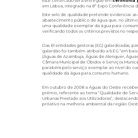
Este certificado será entregue em
cerimónia 
em Lisboa, integrado na 8ª Expo Conferência 
Este selo de qualidade pretende evidenciar as
abastecimento público de água que, no último 
uma qualidade exemplar da água para consumo 
verificando todos os critérios previstos no res
Das 61 entidades gestoras (EG) galardoadas, p
galardão foi também atribuído a 6 EG “em baix
(Águas de Azambuja, Águas de Alenquer, Águas
Câmara Municipal de Óbidos e Serviços Munici
parabéns pelo serviço exemplar ao nível do c
qualidade da água para consumo humano.
Em outubro de 2008 a Águas do Oeste recebe
prémio, referente ao tema “Qualidade de Ser
Urbanas Prestado aos Utilizadores”, destacando
próativo na melhoria ambiental da região Oest