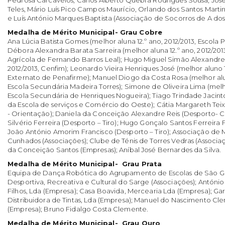
Pedrosa Carcavelos, Carlos Alberto Quebra Rodrigues Sousa, José
Teles, Mário Luís Pico Campos Maurício, Orlando dos Santos Martins
e Luís António Marques Baptista (Associação de Socorros de A do
Medalha de Mérito Municipal- Grau Cobre
Ana Lúcia Batista Gomes (melhor aluna 12.º ano, 2012/2013, Escola P
Débora Alexandra Barata Sarreira (melhor aluna 12.º ano, 2012/2013,
Agrícola de Fernando Barros Leal); Hugo Miguel Simão Alexandre 
2012/2013, Cenfim); Leonardo Vieira Henriques José (melhor aluno 12
Externato de Penafirme); Manuel Diogo da Costa Rosa (melhor alun
Escola Secundária Madeira Torres); Simone de Oliveira Lima (melho
Escola Secundária de Henriques Nogueira); Tiago Trindade Jacinto
da Escola de serviços e Comércio do Oeste); Cátia Margareth Tei
- Orientação); Daniela da Conceição Alexandre Reis (Desporto- Ci
Silvério Ferreira (Desporto – Tiro); Hugo Gonçalo Santos Ferreira 
João António Amorim Francisco (Desporto – Tiro); Associação de
Cunhados (Associações); Clube de Ténis de Torres Vedras (Associaç
da Conceição Santos (Empresas); Aníbal José Bernardes da Silva.
Medalha de Mérito Municipal- Grau Prata
Equipa de Dança Robótica do Agrupamento de Escolas de São Go
Desportiva, Recreativa e Cultural do Sarge (Associações); António
Filhos, Lda (Empresa); Casa Boavida, Mercearia Lda (Empresa); Ga
Distribuidora de Tintas, Lda (Empresa); Manuel do Nascimento Cl
(Empresa); Bruno Fidalgo Costa Clemente.
Medalha de Mérito Municipal- Grau Ouro