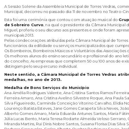
A Sessão Solene da Assembleia Municipal de Torres Vedras, com
Municipal, decorreu no passado dia 11 de novembro no Teatro-Cin
Esta foi uma cerimónia que contou com atuação musical do
Grup
de Sobreiro Curvo
, na qual o presidente da Câmara Municipal d
Miguel, proferiu o seu discurso aos presentes e onde foram aprese
municipais 2013.
Pelas condecorações atribuídas pela Câmara Municipal de Torres V
funcionários da edilidade ou serviços municipalizados que cumpr
Os Bombeiros, Bombeiros Músicos e Voluntários das Associações 
Os melhores alunos do ensino secundário e profissional do ano leti
do concelho; As empresas que completem 50 ou 100 anos de exist
distingam pelo seu percurso individual.
Neste sentido, a Câmara Municipal de Torres Vedras atrib
medalhas, no ano de 2013.
Medalha de Bons Serviços do Município
Ana Amélia Rodrigues Valente, Ana Cristina Santos Ramos Ferreira, 
Ferreira Amaro, Ana Cristina Avelino Silvestre Roque, Ana Paula Sa
Silva Figueiredo, Carminda Conceição Vitorino Carvalho, Elidia No
Lourenço Batista Esteves, Jane Gomes Carapeta Silva Neves, João 
Alberto Gomes Amaro, Maria Eduarda Antunes Santos, Maria Fáti
Júlia Lucas Bento, Maria Teresa Rodarte Almeida Veloso Serrano,
Miranda Martins, Rui Dinis Nobre Santos, Susana Florisa Dias Silva 