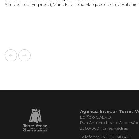
Simões, Lda (Empresa); Maria Filomena Marques da Cruz; António 
Agência Investir Torres 
Edifício CAERO
Rua António Leal d'Ascensão
2560-309 Torres Vedras
Telefone: +351 261 310 418