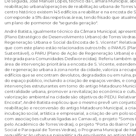
De seguida, José Manuel Lopes, técnico da Câmara Municipal, ab
reabilitação urbana/operações de reabilitação urbana de Torres 
centro histórico existem 145 edifícios a reabilitar e na encosta de 
corresponde a 51% das respetivas áreas, tendo frisado que atualm
um plano de pormenor de "segunda geração".
André Batista, igualmente técnico da Câmara Municipal, apres
(Plano Estratégico de Desenvolvimento Urbano) de Torres Vedras
Regeneração Urbana e Social da Encosta de S. Vicente". Relati
que com este plano estão relacionados outros três: o PAMUS (Pl
Sustentável), o PARU (Plano de Ação de Regeneração Urbana) e 
Integrada para Comunidades Desfavorecidas). Referiu também
área de intervenção prioritária a encosta de S. Vicente, estenden
de regeneração urbana à zona norte da cidade, valoriza a recu
edifícios que se encontram devolutos, degradados ou em ruína, 
do espaço público, incluindo a criação de espaços verdes, e co
intervenções estruturantes em torno do antigo Matadouro Munici
centralidade urbana, promover a revitalização económica e cultur
valorização ambiental na cidade são objetivos do PEDU. Relativ
Encosta", André Batista explicou que o mesmo prevê um conjunto 
reabilitação e reconversão do antigo Matadouro Municipal, a cr
incubação social, artística e empresarial, a criação de um polo soci
com associações culturais ligadas ao Carnaval), o projeto "Somo
pelo Académico de Torres Vedras), o projeto "Porta do Bairro" (a
Social e Paroquial de Torres Vedras), o Programa Municipal de Hab
requalificação urbana e paisagística da envolvente ao antigo Mat