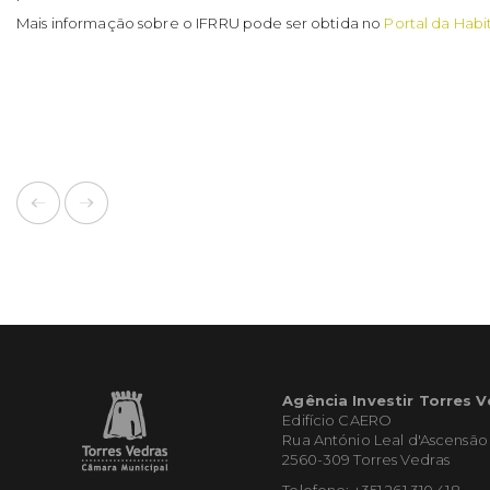
Mais informação sobre o
IFRRU
pode ser obtida no
Portal da Hab
Agência Investir Torres 
Edifício CAERO
Rua António Leal d'Ascensão
2560-309 Torres Vedras