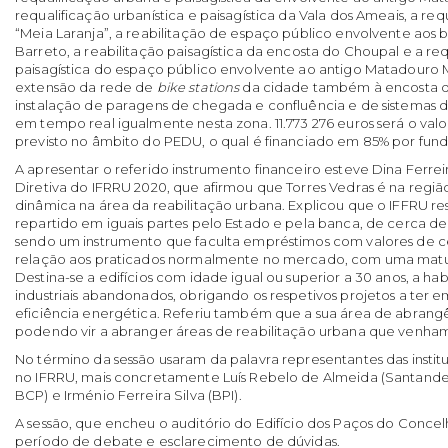
requalificação urbanística e paisagística da Vala dos Ameais, a re
“Meia Laranja”, a reabilitação de espaço público envolvente aos ba
Barreto, a reabilitação paisagística da encosta do Choupal e a re
paisagística do espaço público envolvente ao antigo Matadouro M
extensão da rede de
bike stations
da cidade também à encosta de
instalação de paragens de chegada e confluência e de sistemas d
em tempo real igualmente nesta zona. 11.773 276 euros será o valo
previsto no âmbito do PEDU, o qual é financiado em 85% por fund
A apresentar o referido instrumento financeiro esteve Dina Ferre
Diretiva do IFRRU 2020, que afirmou que Torres Vedras é na regiã
dinâmica na área da reabilitação urbana. Explicou que o IFFRU re
repartido em iguais partes pelo Estado e pela banca, de cerca de 
sendo um instrumento que faculta empréstimos com valores de
relação aos praticados normalmente no mercado, com uma matu
Destina-se a edifícios com idade igual ou superior a 30 anos, a habi
industriais abandonados, obrigando os respetivos projetos a ter 
eficiência energética. Referiu também que a sua área de abrang
podendo vir a abranger áreas de reabilitação urbana que venham a
No término da sessão usaram da palavra representantes das instit
no
IFRRU,
mais concretamente Luís Rebelo de Almeida (Santander
BCP) e Irménio Ferreira Silva (BPI).
A sessão, que encheu o auditório do Edifício dos Paços do Conc
período de debate e esclarecimento de dúvidas.