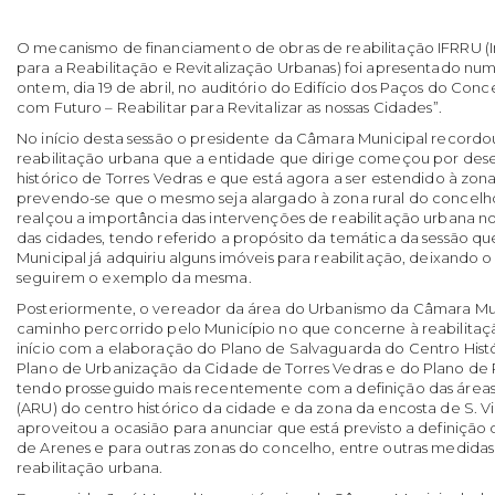
O mecanismo de financiamento de obras de reabilitação
IFRRU
(
para a Reabilitação e Revitalização Urbanas) foi apresentado nu
ontem, dia 19 de abril, no auditório do Edifício dos Paços do Conce
com Futuro – Reabilitar para Revitalizar as nossas Cidades”.
No início desta sessão o presidente da Câmara Municipal recordo
reabilitação urbana que a entidade que dirige começou por des
histórico de Torres Vedras e que está agora a ser estendido à zon
prevendo-se que o mesmo seja alargado à zona rural do concelho
realçou a importância das intervenções de reabilitação urbana no
das cidades, tendo referido a propósito da temática da sessão q
Municipal já adquiriu alguns imóveis para reabilitação, deixando 
seguirem o exemplo da mesma.
Posteriormente, o vereador da área do Urbanismo da Câmara Mu
caminho percorrido pelo Município no que concerne à reabilitaçã
início com a elaboração do Plano de Salvaguarda do Centro Histó
Plano de Urbanização da Cidade de Torres Vedras e do Plano de
tendo prosseguido mais recentemente com a definição das áreas
(ARU) do centro histórico da cidade e da zona da encosta de S. V
aproveitou a ocasião para anunciar que está previsto a definiçã
de Arenes e para outras zonas do concelho, entre outras medida
reabilitação urbana.