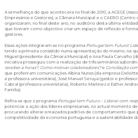
À semelhança do que acontecera no final de 2010, a ACEGE (Assoc
Empresários e Gestores), a Câmara Municipal e o CAERO (Centro 
organizaram, no final deste ano, no auditório desta última entid
que tiveram como objectivo criar um espaço de reflexão e form
gestores.
Essas ações integraram-se no programa
Portugal tem Futuro! Lid
tendo a primeira consistido numa apresentação do mesmo, na qu
Miguel (presidente da Câmara Municipal) e Ana Paula Carvalho (dir
iniciativa prosseguiu com a realização de três seminários subordi
receber a horas?
,
Como motivar colaboradores?
e
Conciliação com 
que proferiram comunicações Albina Nunes (da empresa Deloitte)
e professora universitária), José Manuel Seruya (gestor e professor 
Cabral (professora universitária), Roberto Martinez e Esther And
Família).
Refira-se que o programa
Portugal tem Futuro – Liderar com res
potenciar a ação dos líderes empresariais, no actual momento de
procurando alterar enraizados padrões de comportamento que
competitividade da economia portuguesa e a sustentabilidade da