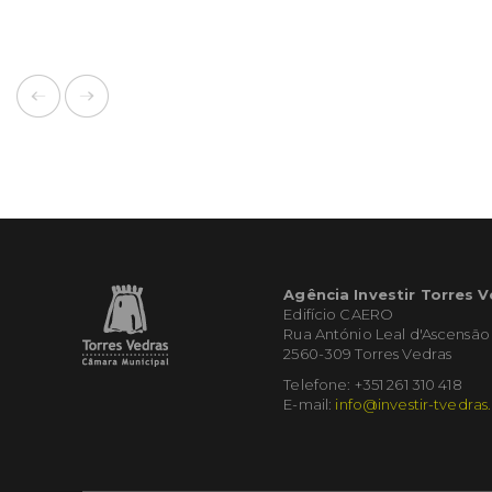
Agência Investir Torres 
Edifício CAERO
Rua António Leal d'Ascensão
2560-309 Torres Vedras
Telefone: +351 261 310 418
E-mail:
info@investir-tvedras