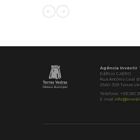
Agência Investir
Edifício CAERO
Rua António Leal d
2560-309 Torres Ve
Telefone: +351 261 3
E-mail:
info@investi