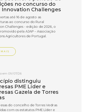
rições no concurso do
l Innovation Challenges
bertas até 16 de agosto as
turas ao concurso do Rural
ion Challenges - edição de 2026, o
promovido pela AJAP – Associação
ens Agricultores de Portugal.
 MAIS
do em 09/07/26
cípio distinguiu
esas PME Líder e
esas Gazela de Torres
as
esas do concelho de Torres Vedras
uidas com os estatutos PME Líder e