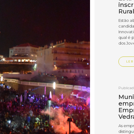
insc
Rura
Estão a
candida
Innovat
qual é 
dos Jov
LER
Publica
Muni
empr
Empr
Vedr
As empr
disting