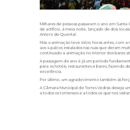
Milhares de pessoas passaram o ano em Santa C
de artifício, à meia noite, lançado de dois loc
Antero de Quental.
Mas a animação teve início horas antes, com a
aos 4 palcos instalados nas ruas que deram mui
continuado a animação no interior dos bares at
A passagem de ano é já um período fundamenta
para os hotéis, restaurantes e bares, fazendo d
excelência.
Por último, um agradecimento também às força
A Câmara Municipal de Torres Vedras deseja 
a todos os torrienses e a todos os que nos visita