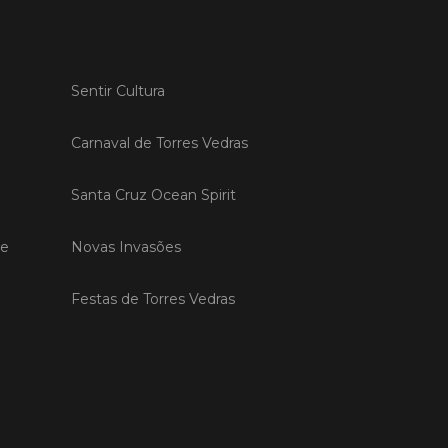
o em 27/03/26
es Vedras acolhe sessão
e recuperação de
Sentir Cultura
as após intempérie no
e
Carnaval de Torres Vedras
Vedras recebeu, na manhã de hoje,
são de esclarecimento dedicada à
Santa Cruz Ocean Spirit
ação das vinhas e das infraestruturas
s pelos episódios de pluviosidade
 que atingiram a região Oeste. A
de
Novas Invasões
va foi promovida pela CAP –
tiva de Agricultores de Portugal,
poio da C
Festas de Torres Vedras
 MAIS
o em 11/02/26