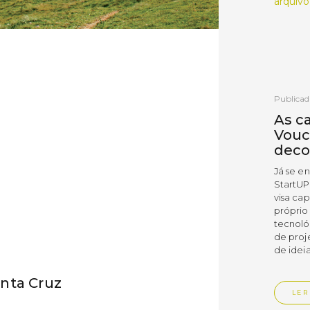
arquivo
Publicad
As c
Vouc
deco
Já se e
StartUP
visa cap
próprio
tecnoló
de proj
de ideia
nta Cruz
LER