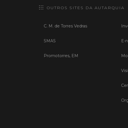
OUTROS SITES DA AUTARQUIA
C. M. de Torres Vedras
Inv
SMAS
E-n
Promotorres, EM
Mob
Vis
Cen
Orç