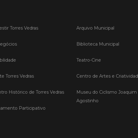
Publicad
Torr
sobr
estir Torres Vedras
Arquivo Municipal
vinh
Oest
egócios
Biblioteca Municipal
Torres 
uma ses
ilidade
Teatro-Cine
recuper
afetada
extrema
ite Torres Vedras
Centro de Artes e Criativida
iniciati
Coopera
com o a
tro Histórico de Torres Vedras
Museu do Ciclismo Joaquim
Agostinho
amento Participativo
LER
Publicad