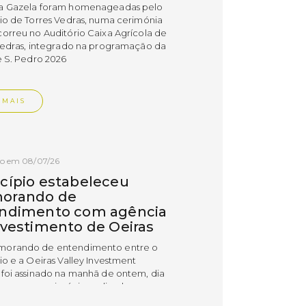
a Gazela foram homenageadas pelo
io de Torres Vedras, numa cerimónia
orreu no Auditório Caixa Agrícola de
Vedras, integrado na programação da
e S. Pedro 2026
 MAIS
do em 08/07/26
cípio estabeleceu
orando de
ndimento com agência
nvestimento de Oeiras
orando de entendimento entre o
io e a Oeiras Valley Investment
foi assinado na manhã de ontem, dia
lho, numa cerimónia realizada no
o do Convento da Graça.