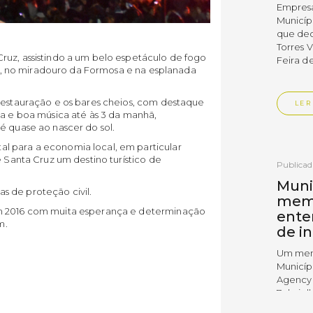
Empres
Municíp
que dec
Torres 
ruz, assistindo a um belo espetáculo de fogo
Feira d
ais, no miradouro da Formosa e na esplanada
 restauração e os bares cheios, com destaque
LER
ta e boa música até às 3 da manhã,
é quase ao nascer do sol.
l para a economia local, em particular
e Santa Cruz um destino turístico de
Publica
Muni
s de proteção civil.
mem
um 2016 com muita esperança e determinação
ente
m.
de i
Um mem
Municíp
Agency 
7 de ju
claustr