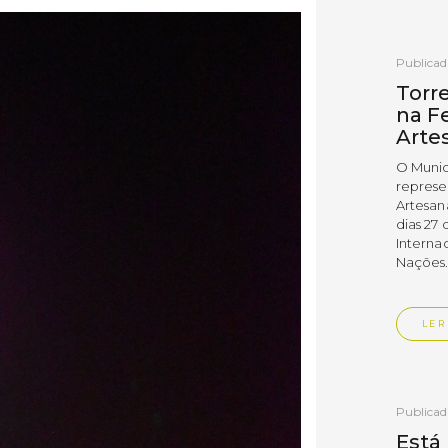
Publica
Torr
na Fe
Arte
O Munic
represe
Artesan
dias 27 
Interna
Nações
LER
Publica
Está