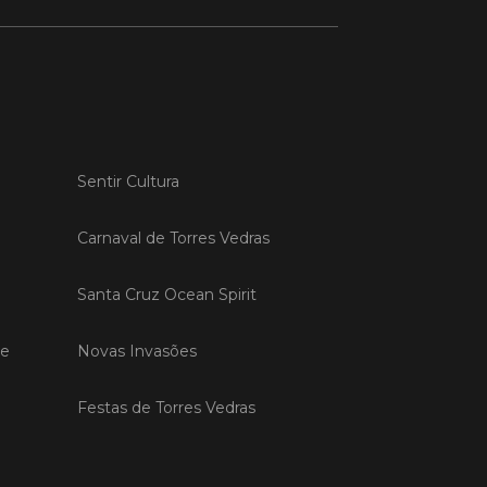
 MAIS
do em 20/04/26
Sentir Cultura
s Vedras recebeu a 13.ª
ão da Semana INOV-E
Carnaval de Torres Vedras
na INOV-E – Empreender em Torres
egressou entre os dias 13 e 16 de abril,
do empreendedores, tecido
Santa Cruz Ocean Spirit
rial e especialistas num conjunto de
vas focadas na inovação, criação de
s e desenvolvimento de
de
Novas Invasões
ências empreendedoras.
Festas de Torres Vedras
 MAIS