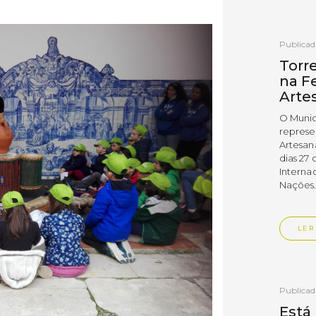
Publica
Torr
na Fe
Arte
O Munic
represe
Artesan
dias 27 
Interna
Nações
LER
Publica
Está