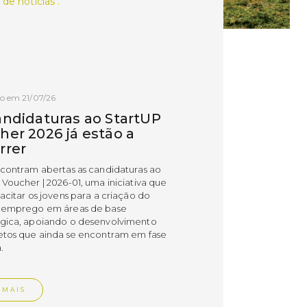
 de notícias .
o em 21/07/26
andidaturas ao StartUP
her 2026 já estão a
rrer
ncontram abertas as candidaturas ao
 Voucher | 2026-01, uma iniciativa que
acitar os jovens para a criação do
 emprego em áreas de base
gica, apoiando o desenvolvimento
etos que ainda se encontram em fase
.
 MAIS