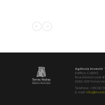
Agência Investir
Edifício CAERO
Rua António Leal d
2560-309 Torres Ve
Telefone: +351 261 3
E-mail:
info@investi