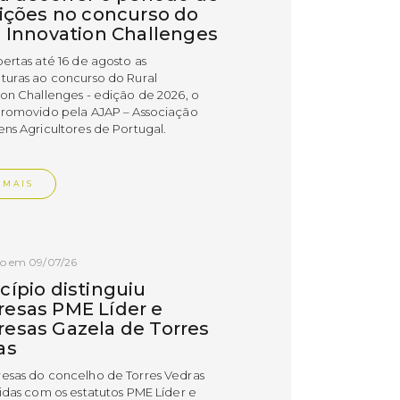
rições no concurso do
l Innovation Challenges
bertas até 16 de agosto as
turas ao concurso do Rural
ion Challenges - edição de 2026, o
promovido pela AJAP – Associação
ens Agricultores de Portugal.
 MAIS
do em 09/07/26
cípio distinguiu
esas PME Líder e
esas Gazela de Torres
as
esas do concelho de Torres Vedras
uidas com os estatutos PME Líder e