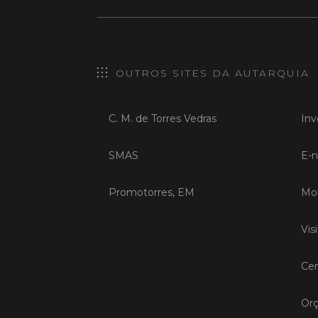
OUTROS SITES DA AUTARQUIA
C. M. de Torres Vedras
Inv
SMAS
E-n
Promotorres, EM
Mob
Vis
Cen
Orç