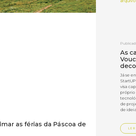
arquivo
Publicad
As c
Vouc
deco
Já se e
StartUP
visa cap
próprio
tecnoló
de proj
de ideia
imar as férias da Páscoa de
LER