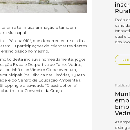
insc
Rura
Estão a
candida
voltaram a ter muita animação e também
Innovat
ra Municipal.
qual é 
s - Páscoa 018", que decorreu entre os dias
dos Jov
izaram 119 participações de crianças residentes
o ensino básico no mesmo.
âmbito desta iniciativa nomeadamente: jogos
LER
cação Física e Desportiva de Torres Vedras,
 da Lourinhã e ao Vimeiro Clube Aventura,
 municipais (da Fábrica das Histórias, "Quero
ndade e do Centro de Educação Ambiental),
 Shopping e a atividade “Claustrophonia”
Publica
 claustros do Convento da Graça.
Muni
empr
Empr
Vedr
As empr
disting