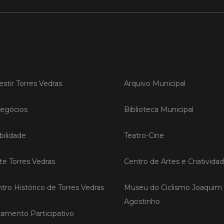
LER
Publica
estir Torres Vedras
Arquivo Municipal
Torre
ediç
egócios
Biblioteca Municipal
A Sema
Vedras r
reunin
ilidade
Teatro-Cine
empresa
iniciati
negócio
ite Torres Vedras
Centro de Artes e Criativida
compet
tro Histórico de Torres Vedras
Museu do Ciclismo Joaquim
LER
Agostinho
amento Participativo