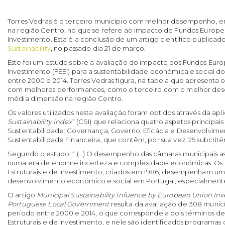
Torres Vedras é o terceiro município com melhor desempenho, e
na região Centro, no que se refere ao impacto de Fundos Europeu
Investimento. Esta é a conclusão de um artigo científico publicado
Sustainability
, no passado dia 21 de março.
Este foi um estudo sobre a avaliação do impacto dos Fundos Europ
Investimento (FEEI) para a sustentabilidade económica e social d
entre 2000 e 2014. Torres Vedras figura, na tabela que apresenta 
com melhores performances, como o terceiro com o melhor de
média dimensão na região Centro.
Os valores utilizados nesta avaliação foram obtidos através da apl
Sustainability Index
” (CSI) que relaciona quatro aspetos principais 
Sustentabilidade: Governança, Governo, Eficácia e Desenvolvime
Sustentabilidade Financeira, que contêm, por sua vez, 25 subcritér
Segundo o estudo, “ (…) O desempenho das câmaras municipais a
numa era de enorme incerteza e complexidade económicas. Os
Estruturais e de Investimento, criados em 1986, desempenham um 
desenvolvimento económico e social em Portugal, especialmente a
O artigo
Municipal Sustainability Infuence by European Union I
Portuguese Local Government
resulta da avaliação de 308 munic
período entre 2000 e 2014, o que corresponde a dois términos d
Estruturais e de Investimento, e nele são identificados programa