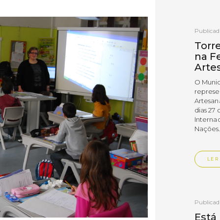
Publica
Torr
na Fe
Arte
O Munic
represe
Artesan
dias 27 
Interna
Nações
LER
Publica
Está