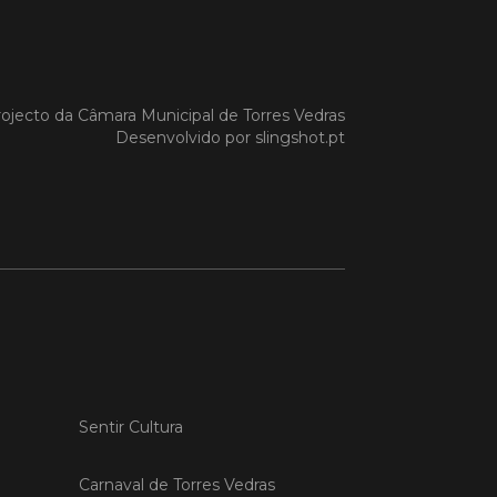
 MAIS
ojecto da
Câmara Municipal de Torres Vedras
Desenvolvido por
slingshot.pt
do em 20/04/26
s Vedras recebeu a 13.ª
ão da Semana INOV-E
na INOV-E – Empreender em Torres
egressou entre os dias 13 e 16 de abril,
do empreendedores, tecido
rial e especialistas num conjunto de
vas focadas na inovação, criação de
s e desenvolvimento de
ências empreendedoras.
Sentir Cultura
 MAIS
Carnaval de Torres Vedras