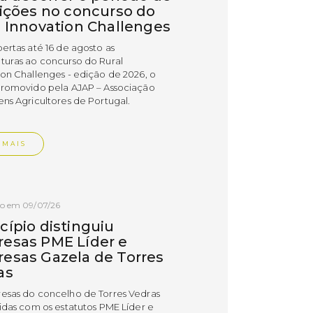
rições no concurso do
l Innovation Challenges
bertas até 16 de agosto as
turas ao concurso do Rural
ion Challenges - edição de 2026, o
promovido pela AJAP – Associação
ens Agricultores de Portugal.
 MAIS
do em 09/07/26
cípio distinguiu
esas PME Líder e
esas Gazela de Torres
as
esas do concelho de Torres Vedras
uidas com os estatutos PME Líder e