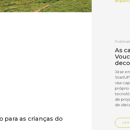
arquivo
Publicad
As c
Vouc
deco
Já se e
StartUP
visa cap
próprio
tecnoló
de proj
de ideia
o para as crianças do
LER