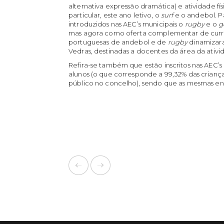
alternativa expressão dramática) e atividade fí
particular, este ano letivo, o
surf
e o andebol. P
introduzidos nas AEC’s municipais o
rugby
e o
g
mas agora como oferta complementar de currícu
portuguesas de andebol e de
rugby
dinamizar
Vedras, destinadas a docentes da área da ativi
Refira-se também que estão inscritos nas AEC’
alunos (o que corresponde a 99,32% das criança
público no concelho), sendo que as mesmas en