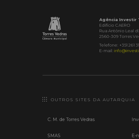
Agência Investir
Edifício CAERO
Rua António Leal d
2560-309 Torres Ve
Telefone: +351 261 3
E-mail:
info@investi
OUTROS SITES DA AUTARQUIA
C. M. de Torres Vedras
Inv
SMAS
E-n