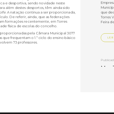
Empres
sica e desportiva, sendo novidade neste
Municíp
ara além destes desportos, têm ainda sido
que dec
olfe
. A natação continua a ser proporcionada,
lo. De referir, ainda, que as federações
Torres 
am formações recentemente, em Torres
Feira d
dade física de escolas do concelho.
s proporcionadas pela Câmara Municipal 3077
s que frequentam o 1.º ciclo do ensino básico
LER
volvem 73 professores.
Publica
Muni
mem
ente
de i
Um mem
Municíp
Agency 
7 de ju
claustr