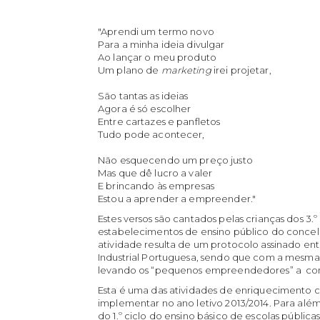
"Aprendi um termo novo
Para a minha ideia divulgar
Ao lançar o meu produto
Um plano de
marketing
irei projetar,
São tantas as ideias
Agora é só escolher
Entre cartazes e panfletos
Tudo pode acontecer,
Não esquecendo um preço justo
Mas que dê lucro a valer
E brincando às empresas
Estou a aprender a empreender."
Estes versos são cantados pelas crianças dos 3.º
estabelecimentos de ensino público do concel
atividade resulta de um protocolo assinado en
Industrial Portuguesa, sendo que com a mesm
levando os “pequenos empreendedores” a con
Esta é uma das atividades de enriquecimento c
implementar no ano letivo 2013/2014. Para alé
do 1.º ciclo do ensino básico de escolas públic