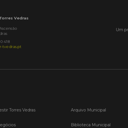
LER
 Torres Vedras
'Ascensão
Um pr
dras
Publica
10 418
r-tvedras.pt
Torre
ediç
A Sema
Vedras r
reunin
empresa
iniciati
negócio
compet
estir Torres Vedras
Arquivo Municipal
LER
egócios
Biblioteca Municipal