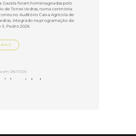
a Gazela foram homenageadas pelo
io de Torres Vedras, numa cerimónia
orreu no Auditório Caixa Agrícola de
Vedras, integrado na programação da
e S. Pedro 2026
 MAIS
do em 08/07/26
cípio estabeleceu
orando de
ndimento com agência
nvestimento de Oeiras
orando de entendimento entre o
io e a Oeiras Valley Investment
foi assinado na manhã de ontem, dia
lho, numa cerimónia realizada no
o do Convento da Graça.