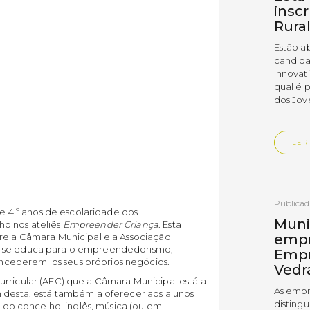
insc
Rura
Estão a
candida
Innovat
qual é 
dos Jov
LER
Publica
 e 4.º anos de escolaridade dos
Muni
ho nos ateliês
Empreender Criança
. Esta
empr
tre a Câmara Municipal e a Associação
a se educa para o empreendedorismo,
Empr
ceberem os seus próprios negócios.
Vedr
urricular (AEC) que a Câmara Municipal está a
As empr
m desta, está também a oferecer aos alunos
disting
as do concelho, inglês, música (ou em