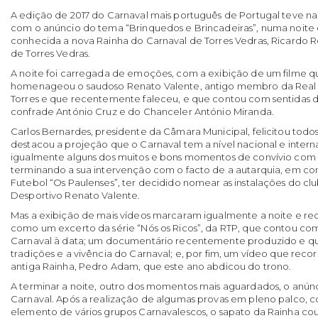
A edição de 2017 do Carnaval mais português de Portugal teve na t
com o anúncio do tema “Brinquedos e Brincadeiras”, numa noit
conhecida a nova Rainha do Carnaval de Torres Vedras, Ricardo R
de Torres Vedras.
A noite foi carregada de emoções, com a exibição de um filme 
homenageou o saudoso Renato Valente, antigo membro da Real C
Torres e que recentemente faleceu, e que contou com sentidas 
confrade António Cruz e do Chanceler António Miranda.
Carlos Bernardes, presidente da Câmara Municipal, felicitou todo
destacou a projeção que o Carnaval tem a nível nacional e inter
igualmente alguns dos muitos e bons momentos de convívio com 
terminando a sua intervenção com o facto de a autarquia, em c
Futebol “Os Paulenses”, ter decidido nomear as instalações do 
Desportivo Renato Valente.
Mas a exibição de mais vídeos marcaram igualmente a noite e r
como um excerto da série “Nós os Ricos”, da RTP, que contou co
Carnaval à data; um documentário recentemente produzido e que 
tradições e a vivência do Carnaval; e, por fim, um vídeo que re
antiga Rainha, Pedro Adam, que este ano abdicou do trono.
A terminar a noite, outro dos momentos mais aguardados, o anún
Carnaval. Após a realização de algumas provas em pleno palco,
elemento de vários grupos Carnavalescos, o sapato da Rainha c