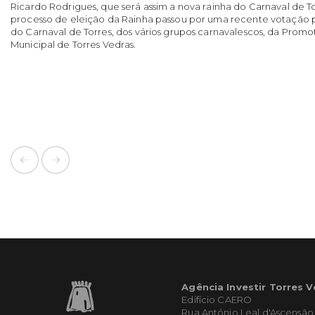
Ricardo Rodrigues, que será assim a nova rainha do Carnaval de T
processo de eleição da Rainha passou por uma recente votação p
do Carnaval de Torres, dos vários grupos carnavalescos, da Prom
Municipal de Torres Vedras.
Agência Investir Torres 
Edifício CAERO
Rua António Leal d'Ascensão