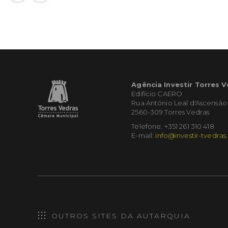
Agência Investir Torres 
Edifício CAERO
Rua António Leal d'Ascensão
2560-309 Torres Vedras
Telefone: +351 261 310 418
E-mail:
info@investir-tvedras
OUTROS SITES DA AUTARQUIA