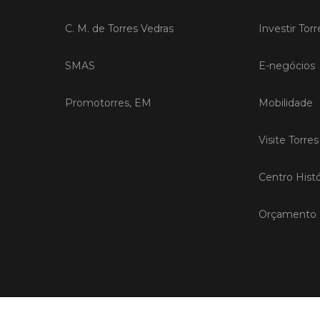
C. M. de Torres Vedras
Investir Tor
SMAS
E-negócios
Promotorres, EM
Mobilidade
Visite Torre
Centro Histó
Orçamento P