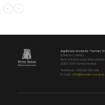
Agência Investir Torres 
Edifício CAERO
Rua António Leal d'Ascensão
2560-309 Torres Vedras
Telefone: +351 261 310 418
E-mail:
info@investir-tvedras