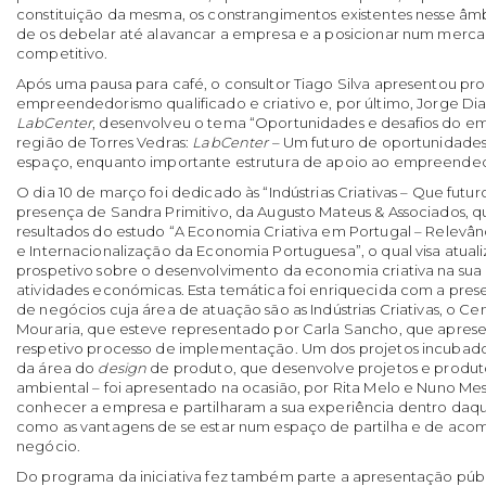
constituição da mesma, os constrangimentos existentes nesse âm
de os debelar até alavancar a empresa e a posicionar num merc
competitivo.
Após uma pausa para café, o consultor Tiago Silva apresentou p
empreendedorismo qualificado e criativo e, por último, Jorge Dia
LabCenter
, desenvolveu o tema “Oportunidades e desafios do 
região de Torres Vedras:
LabCenter
– Um futuro de oportunidades
espaço, enquanto importante estrutura de apoio ao empreende
O dia 10 de março foi dedicado às “Indústrias Criativas – Que fut
presença de Sandra Primitivo, da Augusto Mateus & Associados, 
resultados do estudo “A Economia Criativa em Portugal – Relevân
e Internacionalização da Economia Portuguesa”, o qual visa atuali
prospetivo sobre o desenvolvimento da economia criativa na sua
atividades económicas. Esta temática foi enriquecida com a pr
de negócios cuja área de atuação são as Indústrias Criativas, o C
Mouraria, que esteve representado por Carla Sancho, que aprese
respetivo processo de implementação. Um dos projetos incubados
da área do
design
de produto, que desenvolve projetos e produt
ambiental – foi apresentado na ocasião, por Rita Melo e Nuno Me
conhecer a empresa e partilharam a sua experiência dentro daq
como as vantagens de se estar num espaço de partilha e de ac
negócio.
Do programa da iniciativa fez também parte a apresentação públ