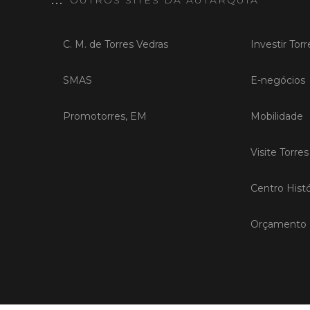
OUTROS SITES DA AUTARQUIA
C. M. de Torres Vedras
Investir Tor
SMAS
E-negócios
Promotorres, EM
Mobilidade
Visite Torre
Centro Histó
Orçamento P