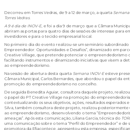
Decorreu em Torres Vedras, de 9 a 12 de março, a quarta
Semana 
Torres Vedras
.
A 9 é dia de INOV-E
, e foi a dia 9 de março que a Câmara Municipa
abriram as portas para quatro dias de sessões de interesse para
investidores e para o tecido empresarial local.
No primeiro dia do evento realizou-se um seminário subordinado
Empreendedor: Oportunidades e Desafios”, dinamizado em parce
Creative Village, que pretende potenciar o empreendedorismo qua
facilitando instrumentos e dinamizando iniciativas que visem a de
ao empreendedorismo.
Na sessão de abertura desta quarta
Semana INOV-E
esteve prese
Câmara Municipal, Carlos Bernardes, que abordou o papel da ent
promoção do empreendedorismo no concelho.
De seguida Benedita Aguiar, consultora daquele projeto, reali
o papel do PT Creative Village na promoção do empreendedorismo
contextualizando os seus objetivos, ações, resultados esperados e
Silva, também consultora deste projeto, realizou posteriormen
ao empreendedorismo, desenvolvendo o tema “Empreendedorism
ameaças”. Após esta comunicação, Liliana Garcia, técnica do
TOR
uma comunicação sobre o tema “Perfil do Empreendedor” e de se
promotora da Efiacontece, apresentou esta empresa, especifican