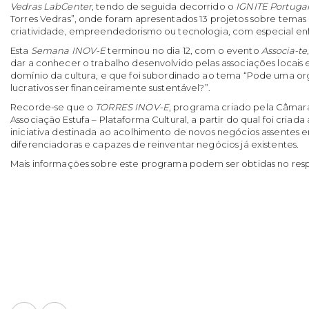
Vedras LabCenter
, tendo de seguida decorrido o
IGNITE Portuga
Torres Vedras”, onde foram apresentados 13 projetos sobre tema
criatividade, empreendedorismo ou tecnologia, com especial en
Esta
Semana INOV-E
terminou no dia 12, com o evento
Associa-te
dar a conhecer o trabalho desenvolvido pelas associações locais
domínio da cultura, e que foi subordinado ao tema “Pode uma or
lucrativos ser financeiramente sustentável?”.
Recorde-se que o
TORRES INOV-E
, programa criado pela Câmara
Associação Estufa – Plataforma Cultural, a partir do qual foi criada
iniciativa destinada ao acolhimento de novos negócios assentes e
diferenciadoras e capazes de reinventar negócios já existentes.
Mais informações sobre este programa podem ser obtidas no res