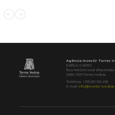
Agência Investir Torres 
Edifício CAERO
Rua António Leal d'Ascensão
2560-309 Torres Vedras
Telefone: +351 261 310 418
E-mail:
info@investir-tvedras