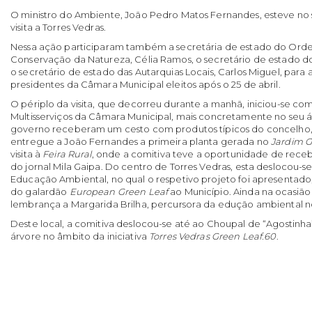
O ministro do Ambiente, João Pedro Matos Fernandes, esteve no s
visita a Torres Vedras.
Nessa ação participaram também a secretária de estado do Orde
Conservação da Natureza, Célia Ramos, o secretário de estado do
o secretário de estado das Autarquias Locais, Carlos Miguel, para
presidentes da Câmara Municipal eleitos após o 25 de abril.
O périplo da visita, que decorreu durante a manhã, iniciou-se co
Multisserviços da Câmara Municipal, mais concretamente no seu 
governo receberam um cesto com produtos típicos do concelho, 
entregue a João Fernandes a primeira planta gerada no
Jardim G
visita à
Feira Rural
, onde a comitiva teve a oportunidade de rec
do jornal Mila Gaipa. Do centro de Torres Vedras, esta deslocou-s
Educação Ambiental, no qual o respetivo projeto foi apresentad
do galardão
European Green Leaf
ao Município. Ainda na ocasião
lembrança a Margarida Brilha, percursora da edução ambiental n
Deste local, a comitiva deslocou-se até ao Choupal de “Agostinha
árvore no âmbito da iniciativa
Torres Vedras Green Leaf.60
.